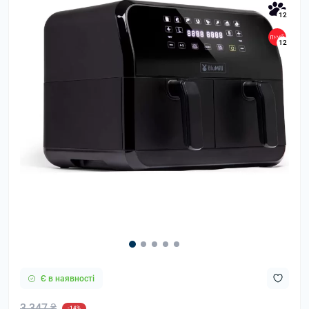
12
12
Є в наявності
3 347 ₴
-14%