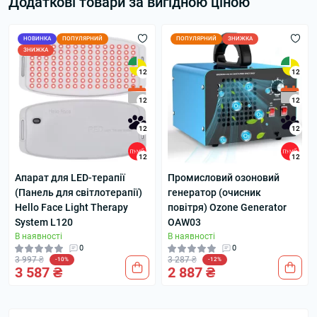
Додаткові товари за вигідною ціною
НОВИНКА
ПОПУЛЯРНИЙ
ПОПУЛЯРНИЙ
ЗНИЖКА
ЗНИЖКА
12
12
12
12
12
12
12
12
Апарат для LED-терапії
Промисловий озоновий
(Панель для світлотерапії)
генератор (очисник
Hello Face Light Therapy
повітря) Ozone Generator
System L120
OAW03
В наявності
В наявності
0
0
3 997 ₴
3 287 ₴
-10%
-12%
3 587 ₴
2 887 ₴