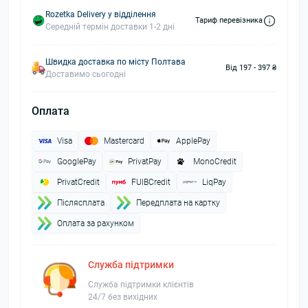
Rozetka Delivery у відділення
Тариф перевізника
Середній термін доставки 1-2 дні
Швидка доставка по місту Полтава
Від 197 - 397 ₴
Доставимо сьогодні
Оплата
Visa
Mastercard
ApplePay
GooglePay
PrivatPay
MonoCredit
PrivatCredit
FUIBCredit
LiqPay
Пiслясплата
Передплата на картку
Оплата за рахунком
Служба підтримки
Служба підтримки клієнтів
24/7 без вихідних