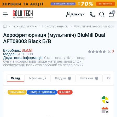
0
Клієнту
Техніка для кухні
Приготування їжі
Мультипечі, аерогрилі, фрит
Аерофритюрниця (мультипіч) BluMill Dual
AFT08003 Black Б/В
Виробник:
BluMill
0
Модель:
AFT0800
Додаткова інформація:
Стан товару: б/в - товар
був у використанні, може мати незначні сліди
експлуатації, повністю робочий та перевірений
Огляд
Інформація
Відгуки
0
Питання
0
Обмін
ВЖИВАНИЙ
ШВИДКА ВІДПРАВКА
ЗНИЖКА
12
12