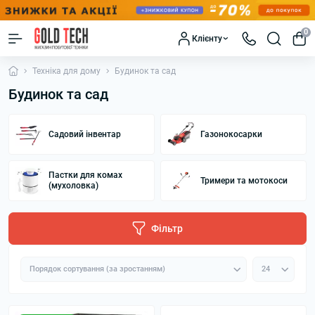
0
Клієнту
Техніка для дому
Будинок та сад
Будинок та сад
Садовий інвентар
Газонокосарки
Пастки для комах
Тримери та мотокоси
(мухоловка)
Фільтр