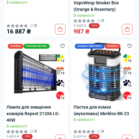
В наявності
VapoWesp Smoker Box
(Orange & Rosemary)
В наявності
0
0
1 247 ₴
-21%
16 887 ₴
987 ₴
ЗНИЖКА
РЕКОМЕНДУЄМО
ШВИДКА ВІДПРАВКА
ЗНИЖКА
12
12
12
12
12
12
12
12
Лампа для знищення
Пастка для комах
комарів Repest 21206 LG-
(мухоловка) Merkloo BK-23
40W
В наявності
В наявності
0
0
1 877 ₴
2 277 ₴
-10%
-17%