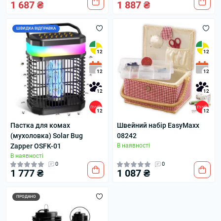
1 687 ₴
1 887 ₴
ШВИДКА ВІДПРАВКА
12
12
12
12
12
12
12
12
Пастка для комах
Швейний набір EasyMaxx
(мухоловка) Solar Bug
08242
Zapper OSFK-01
В наявності
В наявності
0
0
1 777 ₴
1 087 ₴
ПРОДАНО