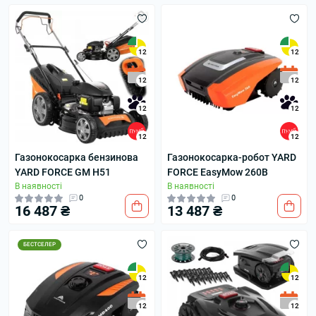
12
12
12
12
12
12
12
12
Газонокосарка бензинова
Газонокосарка-робот YARD
YARD FORCE GM H51
FORCE EasyMow 260B
В наявності
В наявності
0
0
16 487 ₴
13 487 ₴
БЕСТСЕЛЕР
12
12
12
12