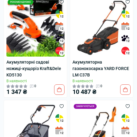
РЕКОМЕНДУЄМО
12
12
12
12
12
12
12
12
Акумуляторні садові
Акумуляторна
ножиці-кущоріз Kraft&Dele
газонокосарка YARD FORCE
KD5130
LM C37B
В наявності
В наявності
0
0
1 347 ₴
10 487 ₴
ЗАКІНЧУЄТЬСЯ
12
12
12
12