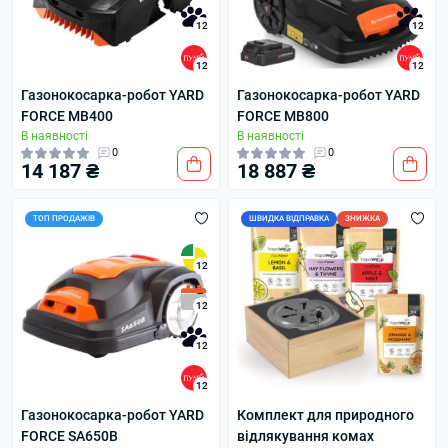
12
12
12
12
Газонокосарка-робот YARD
Газонокосарка-робот YARD
FORCE MB400
FORCE MB800
В наявності
В наявності
0
0
14 187 ₴
18 887 ₴
ТОП ПРОДАЖІВ
ШВИДКА ВІДПРАВКА
ЗНИЖКА
12
12
12
12
Газонокосарка-робот YARD
Комплект для природного
FORCE SA650B
відлякування комах