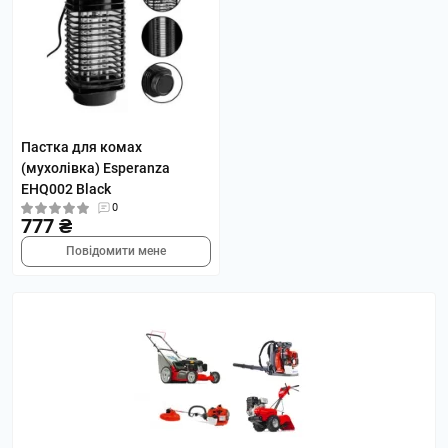
Пастка для комах
(мухолівка) Esperanza
EHQ002 Black
0
777 ₴
Повідомити мене