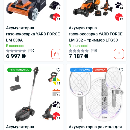
12
12
12
12
Акумуляторна
Акумуляторна
газонокосарка YARD FORCE
газонокосарка YARD FORCE
LM C38A
LM G32 + триммер LTG30
В наявності
В наявності
0
0
6 997 ₴
7 187 ₴
РЕКОМЕНДУЄМО
ТОП ПРОДАЖІВ
ЗНИЖКА
12
12
12
12
Акумуляторна
Акумуляторна ракетка для