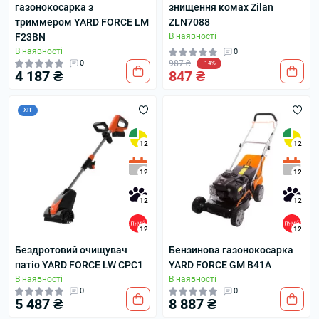
газонокосарка з
знищення комах Zilan
триммером YARD FORCE LM
ZLN7088
F23BN
В наявності
В наявності
0
0
987 ₴
-14%
4 187 ₴
847 ₴
ХІТ
12
12
12
12
12
12
12
12
Бездротовий очищувач
Бензинова газонокосарка
патіо YARD FORCE LW CPC1
YARD FORCE GM B41A
В наявності
В наявності
0
0
5 487 ₴
8 887 ₴