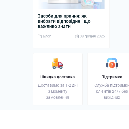
Засоби для прання: як
Дизельний 
вибрати відповідне і що
джерело ен
важливо знати
бізнесу
Блог
08 грудня 2025
Блог
Швидка доставка
Підтримка
Доставимо за 1-2 дні
Служба підтримк
з моменту
клієнтів 24/7 без
замовлення
вихідних