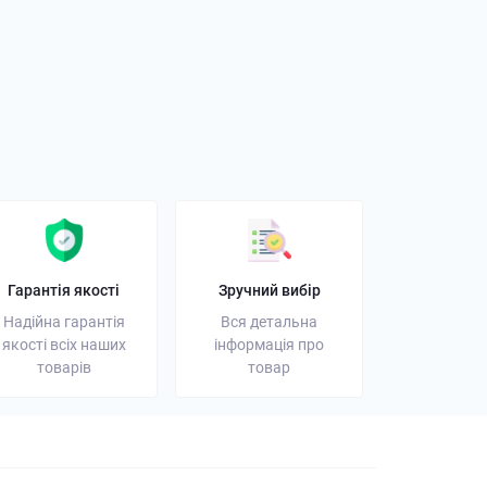
орний ліхтарик: як
і на що звернути
01 листопада 2025
Гарантія якості
Зручний вибір
Надійна гарантія
Вся детальна
якості всіх наших
інформація про
товарів
товар