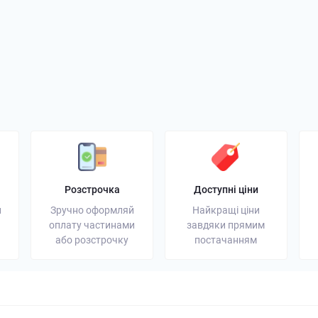
генератор: надійне
Портативна зарядна станція:
Акумулят
ергії для дому та
універсальне резервне
вибрати 
джерело енергії
увагу
03 грудня 2025
Блог
13 листопада 2025
Блог
Розстрочка
Доступні ціни
и
Зручно оформляй
Найкращі ціни
оплату частинами
завдяки прямим
або розстрочку
постачанням