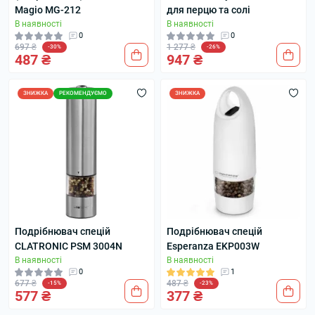
Magio MG-212
для перцю та солі
В наявності
В наявності
0
0
697 ₴
1 277 ₴
-30%
-26%
487 ₴
947 ₴
ЗНИЖКА
РЕКОМЕНДУЄМО
ЗНИЖКА
Подрібнювач спецій
Подрібнювач спецій
CLATRONIC PSM 3004N
Esperanza EKP003W
В наявності
В наявності
0
1
677 ₴
487 ₴
-15%
-23%
577 ₴
377 ₴