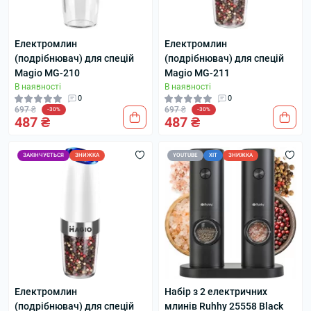
Електромлин
Електромлин
(подрібнювач) для спецій
(подрібнювач) для спецій
Magio MG-210
Magio MG-211
В наявності
В наявності
0
0
697 ₴
697 ₴
-30%
-30%
487 ₴
487 ₴
ЗАКІНЧУЄТЬСЯ
ЗНИЖКА
YOUTUBE
ХІТ
ЗНИЖКА
Електромлин
Набір з 2 електричних
(подрібнювач) для спецій
млинів Ruhhy 25558 Black