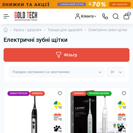
0
Клієнту
Краса і здоров'я
Товари для здоров'я
Електричні зубні щітки
Електричні зубні щітки
Фільтр
ЗАКІНЧУЄТЬСЯ
ЗНИЖКА
ЗНИЖКА
РЕКОМЕНДУЄМО
12
12
12
12
12
12