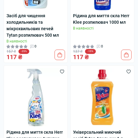
Засіб для чищення
Рідина для миття скла Herr
холодильників та
Klee розпилювач 1000 мл
мікрохвильових печей
В наявності
Tytan розпилювач 500 мл
В наявності
0
0
157 ₴
137 ₴
-25%
-15%
117 ₴
117 ₴
Рідина для миття скла Herr
Універсальний миючий