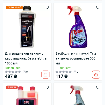
ПОПУЛЯРНИЙ
Для видалення накипу в
Засіб для миття кухні Tytan
кавомашинах DescaleUltra
антижир розпилювач 500
1000 мл
мл
В наявності
В наявності
0
0
487 ₴
117 ₴
ЗНИЖКА