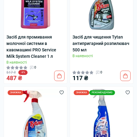
Засіб для промивання
Засіб для чищення Tytan
молочної системи в
антипригарний розпилювач
кавомашині PRO Service
500 мл
Milk System Cleaner 1 л
В наявності
В наявності
0
517 ₴
0
-6%
487 ₴
117 ₴
ЗНИЖКА
ЗНИЖКА
РЕКОМЕНДУЄМО