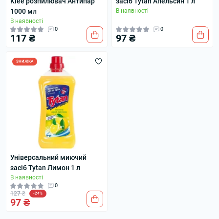
Klee розпилювач Антипар
засіб Tytan Апельсин 1 л
1000 мл
В наявності
В наявності
0
0
117 ₴
97 ₴
ЗНИЖКА
Універсальний миючий
засіб Tytan Лимон 1 л
В наявності
0
127 ₴
-24%
97 ₴