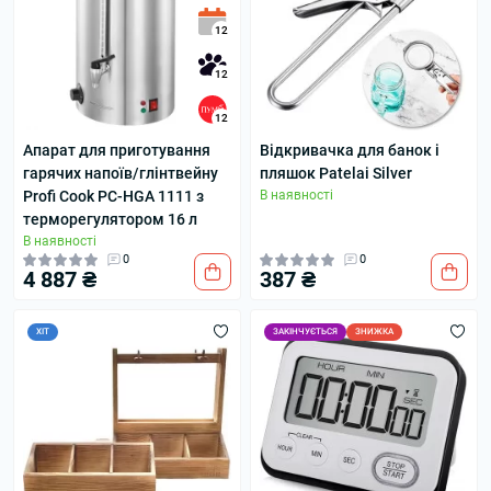
12
12
12
Апарат для приготування
Відкривачка для банок і
гарячих напоїв/глінтвейну
пляшок Patelai Silver
Profi Cook PC-HGA 1111 з
В наявності
терморегулятором 16 л
В наявності
0
0
4 887 ₴
387 ₴
ХІТ
ЗАКІНЧУЄТЬСЯ
ЗНИЖКА