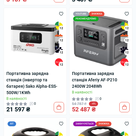
YOUTUBE
ЗНИЖКА
РЕКОМЕНДУЄМО
12
12
12
12
12
12
12
12
Портативна зарядна
Портативна зарядна
станція (інвертор та
станція Aferiy AF-P210
батарея) Sako Alpha-ESS-
2400W 2048Wh
500W/1KWh
В наявності
В наявності
0
0
54 787 ₴
-4%
21 597 ₴
52 487 ₴
ХІТ
ЗАКІНЧУЄТЬСЯ
ЗНИЖКА