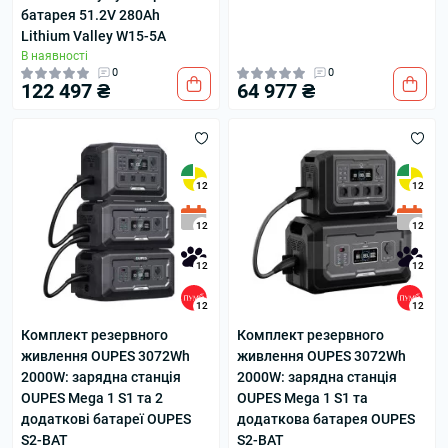
батарея 51.2V 280Ah
Lithium Valley W15-5A
В наявності
0
0
122 497 ₴
64 977 ₴
12
12
12
12
12
12
12
12
Комплект резервного
Комплект резервного
живлення OUPES 3072Wh
живлення OUPES 3072Wh
2000W: зарядна станція
2000W: зарядна станція
OUPES Mega 1 S1 та 2
OUPES Mega 1 S1 та
додаткові батареї OUPES
додаткова батарея OUPES
S2-BAT
S2-BAT