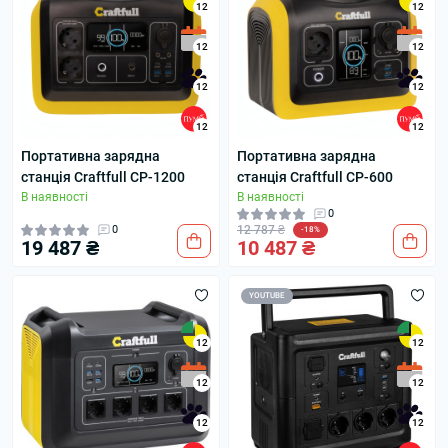
12
12
12
12
12
12
12
12
Портативна зарядна
Портативна зарядна
станція Craftfull CP-1200
станція Craftfull CP-600
В наявності
В наявності
0
0
12 787 ₴
-18%
19 487 ₴
10 487 ₴
YOUTUBE
12
12
12
12
12
12