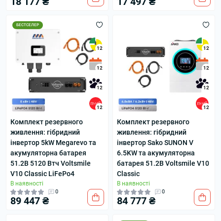
18 177 ₴
17 497 ₴
БЕСТСЕЛЕР
12
12
12
12
12
12
12
12
Комплект резервного
Комплект резервного
живлення: гібридний
живлення: гібридний
інвертор 5kW Megarevo та
інвертор Sako SUNON V
акумуляторна батарея
6.5KW та акумуляторна
51.2В 5120 Втч Voltsmile
батарея 51.2В Voltsmile V10
V10 Classic LiFePo4
Classic
В наявності
В наявності
0
0
89 447 ₴
84 777 ₴