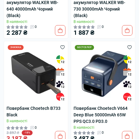
акумулятор WALKER WB-
акумулятор WALKER WB-
640 40000mAh Чорний
730 30000mAh Чорний
(Black)
(Black)
В наявності
В наявності
0
0
2 287 ₴
1 887 ₴
ЗНИЖКА
БЕСТСЕЛЕР
12
12
12
12
12
12
12
12
Повербанк Choetech B733
Повербанк Choetech V664
Black
Deep Blue 50000mAh 65W
В наявності
PPS QC3.0 PD3.0
В наявності
0
3 897 ₴
0
-18%
3 187 ₴
3 487 ₴