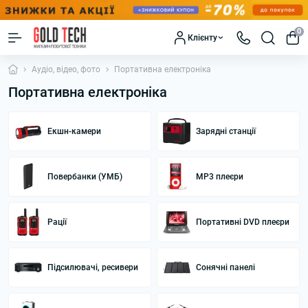
0
Клієнту
Аудіо, відео, фото
Портативна електроніка
Портативна електроніка
Екшн-камери
Зарядні станції
Повербанки (УМБ)
MP3 плеєри
Рації
Портативні DVD плеєри
Підсилювачі, ресивери
Сонячні панелі