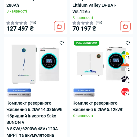
280Ah
Lithium Valley LV-BAT-
В наявності
W5.12Ac
В наявності
0
0
127 497 ₴
70 197 ₴
РЕКОМЕНДУЄМО
12
12
12
12
Комплект резервного
Комплект резервного
живлення 6.2kW 14.336kWh:
живлення 6.2kW 5.12kWh
гібридний інвертор Sako
В наявності
SUNON V
6.5KVA/6200W/48V+120A
MPPT та акумуляторна