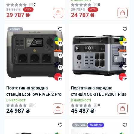
0
0
38 997 ₴
29 787 ₴
-24%
-17%
29 787 ₴
24 787 ₴
YOUTUBE
12
12
12
12
12
12
12
12
Портативна зарядна
Портативна зарядна
станція EcoFlow RIVER 2 Pro
станція OUKITEL P2001 Plus
В наявності
В наявності
0
0
24 987 ₴
45 487 ₴
YOUTUBE
НОВИНКА