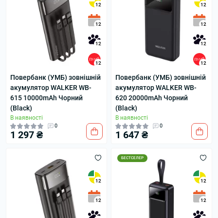
12
12
12
12
12
12
12
12
Повербанк (УМБ) зовнішній
Повербанк (УМБ) зовнішній
акумулятор WALKER WB-
акумулятор WALKER WB-
615 10000mAh Чорний
620 20000mAh Чорний
(Black)
(Black)
В наявності
В наявності
0
0
1 297 ₴
1 647 ₴
БЕСТСЕЛЕР
12
12
12
12