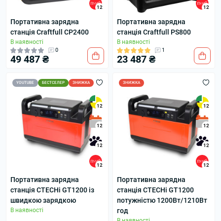
12
12
Портативна зарядна
Портативна зарядна
станція Craftfull CP2400
станція Craftfull PS800
В наявності
В наявності
0
1
49 487 ₴
23 487 ₴
YOUTUBE
БЕСТСЕЛЕР
ЗНИЖКА
ЗНИЖКА
12
12
12
12
12
12
12
12
Портативна зарядна
Портативна зарядна
станція CTECHi GT1200 із
станція CTECHi GT1200
швидкою зарядкою
потужністю 1200Вт/1210Вт
В наявності
год
В наявності