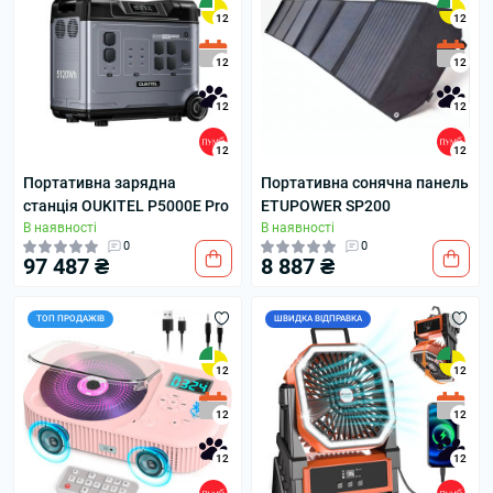
12
12
12
12
12
12
12
12
Портативна зарядна
Портативна сонячна панель
станція OUKITEL P5000E Pro
ETUPOWER SP200
В наявності
В наявності
0
0
97 487 ₴
8 887 ₴
ТОП ПРОДАЖІВ
ШВИДКА ВІДПРАВКА
12
12
12
12
12
12