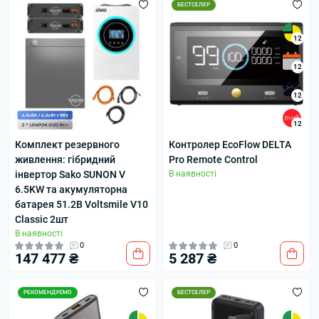
БЕСТСЕЛЕР
12
12
12
12
Комплект резервного
Контролер EcoFlow DELTA
живлення: гібридний
Pro Remote Control
інвертор Sako SUNON V
В наявності
6.5KW та акумуляторна
батарея 51.2В Voltsmile V10
Classic 2шт
В наявності
0
0
147 477 ₴
5 287 ₴
РЕКОМЕНДУЄМО
БЕСТСЕЛЕР