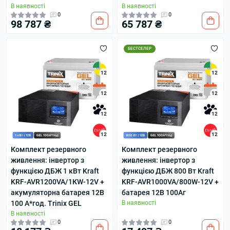
В наявності
В наявності
0
0
98 787 ₴
65 787 ₴
БЕСТСЕЛЕР
12
12
12
12
12
12
12
12
Комплект резервного
Комплект резервного
живлення: інвертор з
живлення: інвертор з
функцією ДБЖ 1 кВт Kraft
функцією ДБЖ 800 Вт Kraft
KRF-AVR1200VA/1КW-12V +
KRF-AVR1000VA/800W-12V +
акумуляторна батарея 12В
батарея 12В 100Аг
100 А*год. Trinix GEL
В наявності
В наявності
0
0