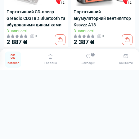
12
12
Портативний CD-плеєр
Портативний
Greadio CD318 з Bluetooth та
акумуляторний вентилятор
вбудованими динаміками
Kssvzz A18
В наявності
В наявності
0
0
2 887 ₴
2 387 ₴
0
ЗНИЖКА
РЕКОМЕНДУЄМО
Каталог
Головна
Закладки
Контакти
12
12
12
12
Портативний динамік
Портативний музичний
Bluetooth X-S1832BB Б/В
центр (аудіосистема) KLIM
В наявності
Boombox E1
В наявності