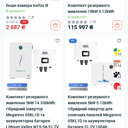
Екшн-камера Icefox I8
Комплект резервного
В наявності
живлення 10kW 5.12kWh
В наявності
0
3 187 ₴
0
-9%
2 887 ₴
115 997 ₴
ХІТ
12
12
12
12
Комплект резервного
Комплект резервного
живлення 5kW 14.336kWh:
живлення 5kW 5.12kWh:
гібридний інвертор
гібридний інвертор для
Megarevo 05KL1D та
сонячних панелей Megarevo
акумуляторна батарея
05KL1D та акумуляторна
Lithium Valley W15-5A 51.2V
батарея 51.2V 100Ah