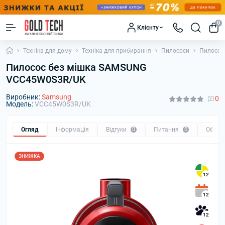
0
Клієнту
Техніка для дому
Техніка для прибирання
Пилососи
Пилосос
Пилосос без мішка SAMSUNG
VCC45W0S3R/UK
Виробник:
Samsung
0
Модель:
VCC45W0S3R/UK
Огляд
Інформація
Відгуки
0
Питання
0
Обмін
ЗНИЖКА
12
12
12