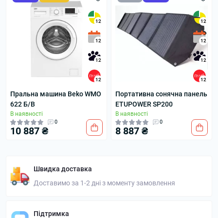
12
12
12
12
12
12
12
12
Пральна машина Beko WMO
Портативна сонячна панель
622 Б/В
ETUPOWER SP200
В наявності
В наявності
0
0
10 887 ₴
8 887 ₴
Швидка доставка
Доставимо за 1-2 дні з моменту замовлення
Підтримка