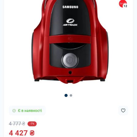
12
Є в наявності
4 777 ₴
-7%
4 427 ₴