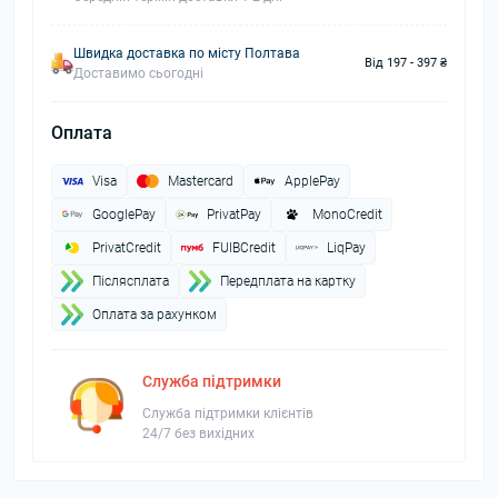
Швидка доставка по місту Полтава
Від 197 - 397 ₴
Доставимо сьогодні
Оплата
Visa
Mastercard
ApplePay
GooglePay
PrivatPay
MonoCredit
PrivatCredit
FUIBCredit
LiqPay
Пiслясплата
Передплата на картку
Оплата за рахунком
Служба підтримки
Служба підтримки клієнтів
24/7 без вихідних