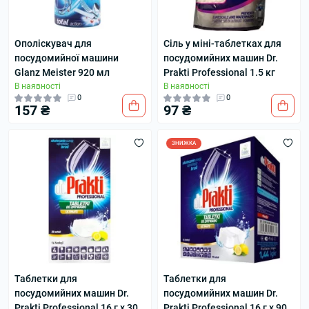
Ополіскувач для
Сіль у міні-таблетках для
посудомийної машини
посудомийних машин Dr.
Glanz Meister 920 мл
Prakti Professional 1.5 кг
В наявності
В наявності
0
0
157 ₴
97 ₴
ЗНИЖКА
Таблетки для
Таблетки для
посудомийних машин Dr.
посудомийних машин Dr.
Prakti Professional 16 г х 30
Prakti Professional 16 г х 90