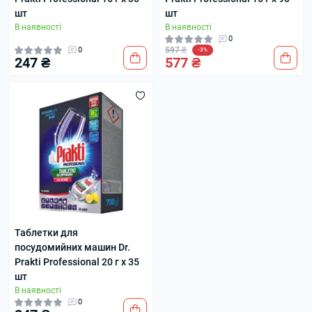
шт
шт
В наявності
В наявності
0
0
597 ₴
-3%
247 ₴
577 ₴
Таблетки для
посудомийних машин Dr.
Prakti Professional 20 г х 35
шт
В наявності
0