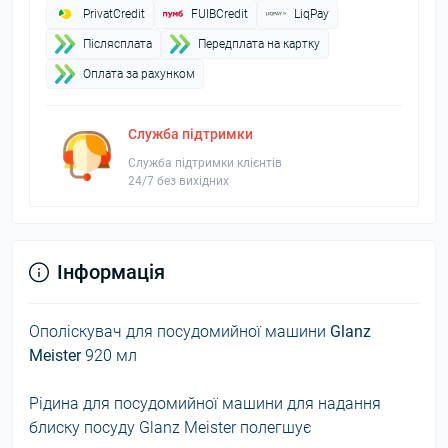
PrivatCredit
FUIBCredit
LiqPay
Пiслясплата
Передплата на картку
Оплата за рахунком
Служба підтримки
Служба підтримки клієнтів
24/7 без вихідних
Інформація
Ополіскувач для посудомийної машини
Glanz
Meister
920 мл
Рідина для посудомийної машини для надання
блиску посуду Glanz Meister полегшує