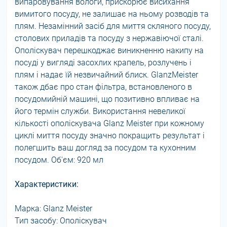
випаровування вологи, прискорює висихання
вимитого посуду, не залишає на ньому розводів та
плям. Незамінний засіб для миття скляного посуду,
столових приладів та посуду з нержавіючої сталі.
Ополіскувач перешкоджає виникненню накипу на
посуді у вигляді засохлих крапель, розлучень і
плям і надає їй незвичайний блиск. GlanzMeister
також дбає про стан фільтра, встановленого в
посудомийній машині, що позитивно впливає на
його термін служби. Використання невеликої
кількості ополіскувача Glanz Meister при кожному
циклі миття посуду значно покращить результат і
полегшить ваш догляд за посудом та кухонним
посудом. Об'єм: 920 мл
Характеристики:
Марка: Glanz Meister
Тип засобу: Ополіскувач