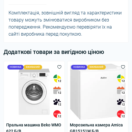
Комплектація, зовнішній вигляд та характеристики
товару можуть змінюватися виробником без
попередження. Рекомендуємо перевіряти їх на
сайті виробника перед покупкою.
Додаткові товари за вигідною ціною
НОВИНКА
ВЖИВАНИЙ
НОВИНКА
ВЖИВАНИЙ
12
12
12
12
12
12
12
12
Пральна машина Beko WMO
Морозильна камера Amica
622 Б/В
GB15151W Б/В