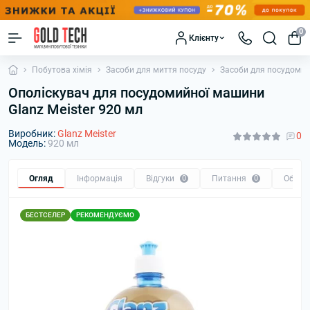
0
Клієнту
Побутова хімія
Засоби для миття посуду
Засоби для посудоми
Ополіскувач для посудомийної машини
Glanz Meister 920 мл
Виробник:
Glanz Meister
0
Модель:
920 мл
Огляд
Інформація
Відгуки
0
Питання
0
Обмін
БЕСТСЕЛЕР
РЕКОМЕНДУЄМО