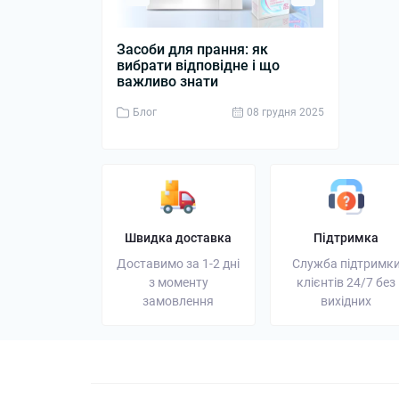
Засоби для прання: як
Дизельний 
вибрати відповідне і що
джерело ен
важливо знати
бізнесу
Блог
08 грудня 2025
Блог
Швидка доставка
Підтримка
Доставимо за 1-2 дні
Служба підтримк
з моменту
клієнтів 24/7 без
замовлення
вихідних