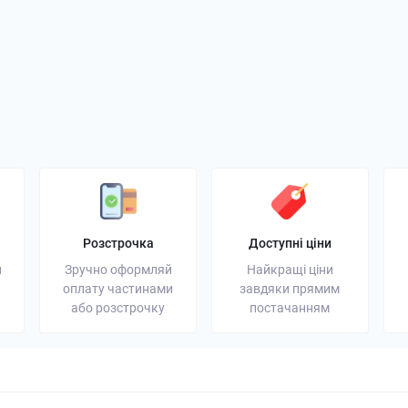
генератор: надійне
Портативна зарядна станція:
Акумулят
ергії для дому та
універсальне резервне
вибрати 
джерело енергії
увагу
03 грудня 2025
Блог
13 листопада 2025
Блог
Розстрочка
Доступні ціни
и
Зручно оформляй
Найкращі ціни
оплату частинами
завдяки прямим
або розстрочку
постачанням