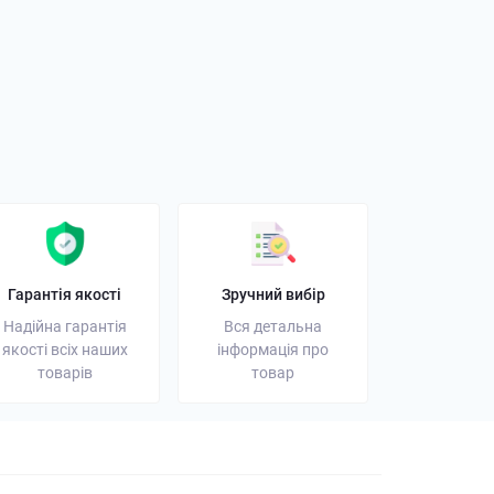
орний ліхтарик: як
і на що звернути
01 листопада 2025
Гарантія якості
Зручний вибір
Надійна гарантія
Вся детальна
якості всіх наших
інформація про
товарів
товар