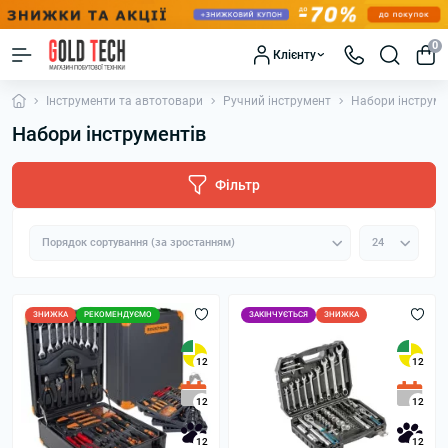
0
Клієнту
Інструменти та автотовари
Ручний інструмент
Набори інструме
Набори інструментів
Фільтр
ЗНИЖКА
РЕКОМЕНДУЄМО
ЗАКІНЧУЄТЬСЯ
ЗНИЖКА
12
12
12
12
12
12