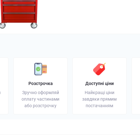
генератор: надійне
Портативна зарядна станція:
Акумулят
ергії для дому та
універсальне резервне
вибрати 
джерело енергії
увагу
03 грудня 2025
Блог
13 листопада 2025
Блог
Розстрочка
Доступні ціни
и
Зручно оформляй
Найкращі ціни
оплату частинами
завдяки прямим
або розстрочку
постачанням