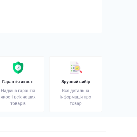
орний ліхтарик: як
і на що звернути
01 листопада 2025
Гарантія якості
Зручний вибір
Надійна гарантія
Вся детальна
якості всіх наших
інформація про
товарів
товар