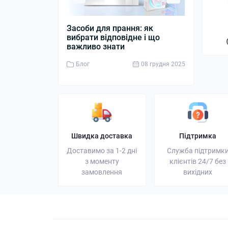
Засоби для прання: як
Дизельний 
вибрати відповідне і що
джерело ен
важливо знати
бізнесу
Блог
08 грудня 2025
Блог
Швидка доставка
Підтримка
Доставимо за 1-2 дні
Служба підтримк
з моменту
клієнтів 24/7 без
замовлення
вихідних