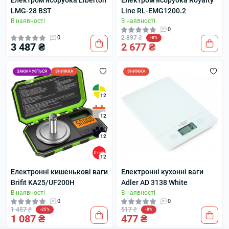
Електром'ясорубка Liberton
Електром'ясорубка Royalty
LMG-28 BST
Line RL-EMG1200.2
В наявності
В наявності
0
0
2 897 ₴
-8%
3 487 ₴
2 677 ₴
ЗАКІНЧУЄТЬСЯ
ЗНИЖКА
ЗНИЖКА
12
12
12
12
Електронні кишенькові ваги
Електронні кухонні ваги
Brifit KA25/UF200H
Adler AD 3138 White
В наявності
В наявності
0
0
1 457 ₴
517 ₴
-25%
-8%
1 087 ₴
477 ₴