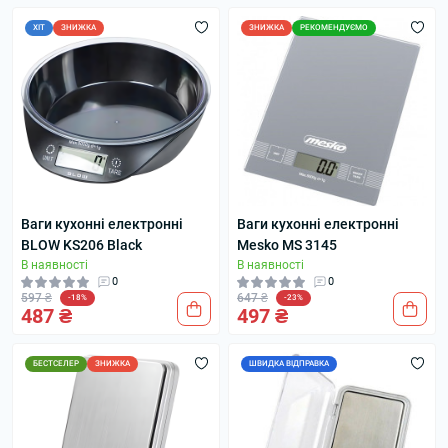
ХІТ
ЗНИЖКА
ЗНИЖКА
РЕКОМЕНДУЄМО
Ваги кухонні електронні
Ваги кухонні електронні
BLOW KS206 Black
Mesko MS 3145
В наявності
В наявності
0
0
597 ₴
647 ₴
-18%
-23%
487 ₴
497 ₴
БЕСТСЕЛЕР
ЗНИЖКА
ШВИДКА ВІДПРАВКА