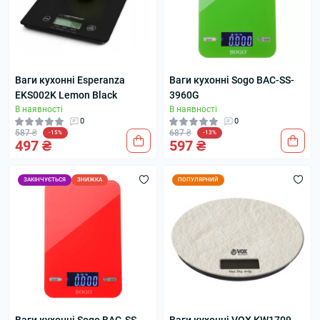
Ваги кухонні Esperanza
Ваги кухонні Sogo BAC-SS-
EKS002K Lemon Black
3960G
В наявності
В наявності
0
0
587 ₴
687 ₴
-15%
-13%
497 ₴
597 ₴
ЗАКІНЧУЄТЬСЯ
ЗНИЖКА
ПОПУЛЯРНИЙ