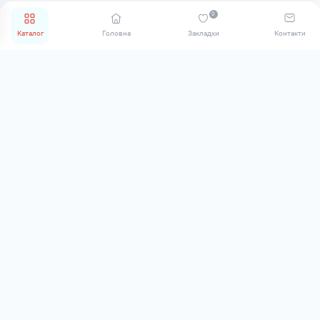
0
РЕКОМЕНДУЄМО
Каталог
Головна
Закладки
Контакти
Електронні кухонні ваги
Електронні кухонні ваги
Mesko MS 3159 Green
Mesko MS 3159 Orange
В наявності
В наявності
0
0
587 ₴
587 ₴
БЕСТСЕЛЕР
ЗАКІНЧУЄТЬСЯ