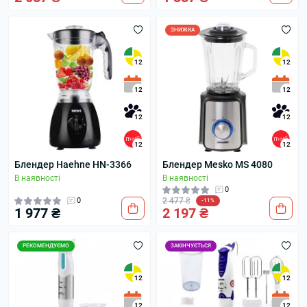
ЗНИЖКА
12
12
12
12
12
12
12
12
Блендер Haehne HN-3366
Блендер Mesko MS 4080
В наявності
В наявності
0
0
2 477 ₴
-11%
1 977 ₴
2 197 ₴
РЕКОМЕНДУЄМО
ЗАКІНЧУЄТЬСЯ
12
12
12
12