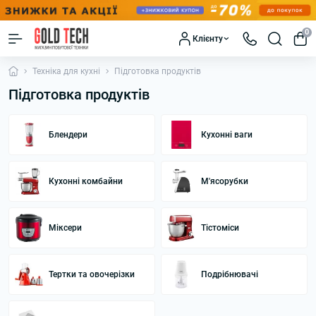
0
Клієнту
Техніка для кухні
Підготовка продуктів
Підготовка продуктів
Блендери
Кухонні ваги
Кухонні комбайни
М'ясорубки
Міксери
Тістоміси
Тертки та овочерізки
Подрібнювачі