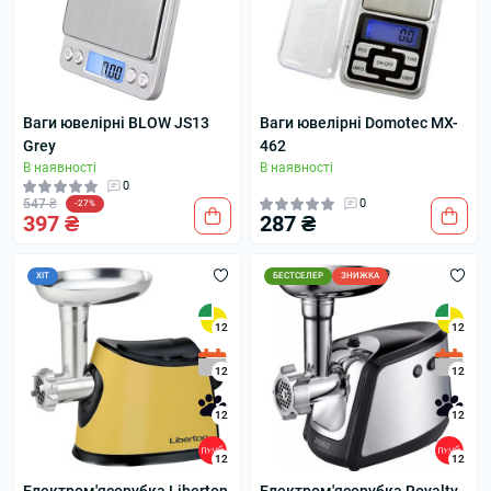
Ваги ювелірні BLOW JS13
Ваги ювелірні Domotec MX-
Grey
462
В наявності
В наявності
0
547 ₴
0
-27%
397 ₴
287 ₴
ХІТ
БЕСТСЕЛЕР
ЗНИЖКА
12
12
12
12
12
12
12
12