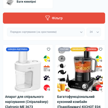
Ваги ювелірні
Фільтр
ШВИДКА ВІДПРАВКА
YOUTUBE
ВЖИВАНИЙ
ЗНИЖКА
12
12
12
12
12
12
12
12
Апарат для спірального
Багатофункціональний
нарізування (Спіралайзер)
кухонний комбайн
Clatronic ME 3673
(Подрібнювач) KICHOT E04