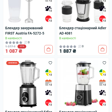
12
12
12
12
12
12
Блендер занурюваний
Блендер стаціонарний Adler
FIRST Austria FA-5272-5
AD 4081
В наявності
В наявності
0
1 377 ₴
0
-21%
1 087 ₴
1 887 ₴
ЗНИЖКА
12
12
12
12
12
12
12
12