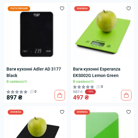
ПОПУЛЯРНИЙ
ЗНИЖКА
Ваги кухонні Adler AD 3177
Ваги кухонні Esperanza
Black
EKS002G Lemon Green
В наявності
В наявності
0
0
587 ₴
-15%
897 ₴
497 ₴
ЗНИЖКА
ЗНИЖКА