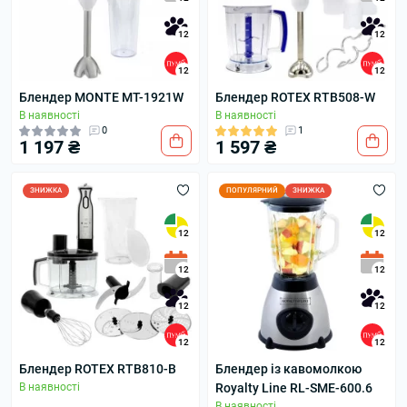
12
12
12
12
Блендер MONTE MT-1921W
Блендер ROTEX RTB508-W
В наявності
В наявності
0
1
1 197 ₴
1 597 ₴
ЗНИЖКА
ПОПУЛЯРНИЙ
ЗНИЖКА
12
12
12
12
12
12
12
12
Блендер ROTEX RTB810-B
Блендер із кавомолкою
В наявності
Royalty Line RL-SME-600.6
В наявності