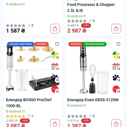
В наявності
Food Processor & Chopper
2.5L Б/В
В наявності
0
0
3 487 ₴
-14%
1 587 ₴
2 987 ₴
ШВИДКА ВІДПРАВКА
ЗНИЖКА
ЗНИЖКА
РЕКОМЕНДУЄМО
12
12
12
12
12
12
12
12
Блендер BOSSO ProChef
Блендер Eisen EBSS-312SW
1000-BL
В наявності
В наявності
1
0
2 997 ₴
1 577 ₴
-30%
-12%
2 087 ₴
1 387 ₴