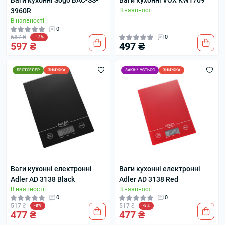
Ваги кухонні Sogo BAC-SS-
Ваги кухонні VOX KW1709
3960R
В наявності
В наявності
0
687 ₴
0
-13%
597 ₴
497 ₴
БЕСТСЕЛЕР
ЗНИЖКА
ЗАКІНЧУЄТЬСЯ
ЗНИЖКА
Ваги кухонні електронні
Ваги кухонні електронні
Adler AD 3138 Black
Adler AD 3138 Red
В наявності
В наявності
0
0
517 ₴
517 ₴
-8%
-8%
477 ₴
477 ₴