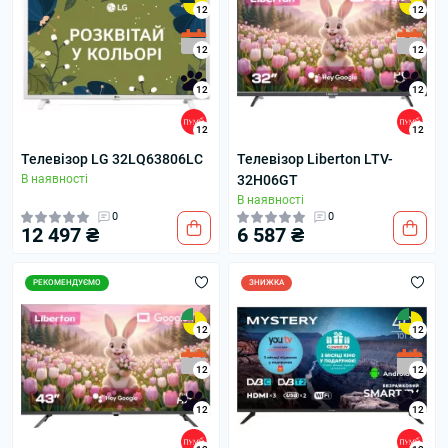
12
12
12
12
12
12
12
12
Телевізор LG 32LQ63806LC
Телевізор Liberton LTV-
В наявності
32H06GT
В наявності
0
0
12 497 ₴
6 587 ₴
РЕКОМЕНДУЄМО
ЗНИЖКА
12
12
12
12
12
12