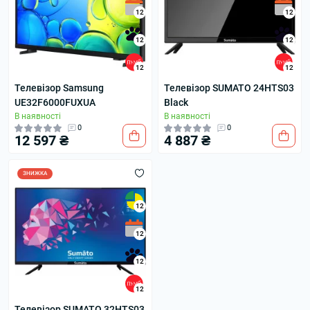
12
12
12
12
12
12
Телевізор Samsung
Телевізор SUMATO 24HTS03
UE32F6000FUXUA
Black
В наявності
В наявності
0
0
12 597 ₴
4 887 ₴
ЗНИЖКА
12
12
12
12
Телевізор SUMATO 32HTS03