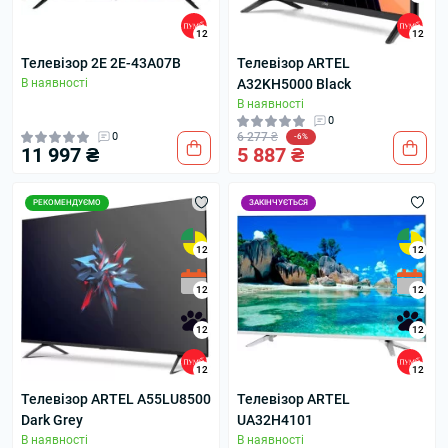
12
12
Телевізор 2E 2E-43A07B
Телевізор ARTEL
В наявності
A32KH5000 Black
В наявності
0
0
6 277 ₴
-6%
11 997 ₴
5 887 ₴
РЕКОМЕНДУЄМО
ЗАКІНЧУЄТЬСЯ
12
12
12
12
12
12
12
12
Телевізор ARTEL A55LU8500
Телевізор ARTEL
Dark Grey
UA32H4101
В наявності
В наявності