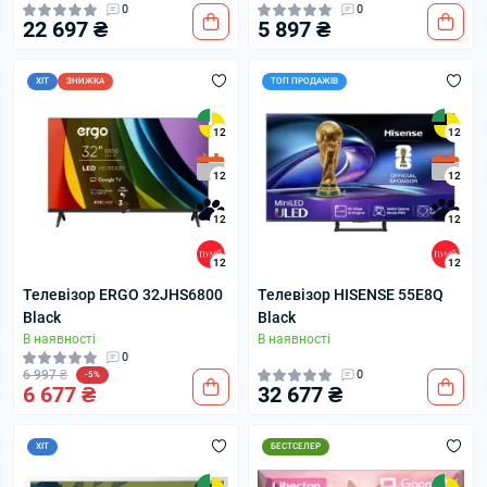
0
0
22 697 ₴
5 897 ₴
ХІТ
ЗНИЖКА
ТОП ПРОДАЖІВ
12
12
12
12
12
12
12
12
Телевізор ERGO 32JHS6800
Телевізор HISENSE 55E8Q
Black
Black
В наявності
В наявності
0
6 997 ₴
0
-5%
6 677 ₴
32 677 ₴
ХІТ
БЕСТСЕЛЕР