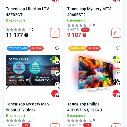
12
12
Телевізор Liberton LTV-
Телевізор Mystery MTV-
43F02GT
4060FST2
В наявності
В наявності
0
0
9 997 ₴
-8%
11 177 ₴
9 187 ₴
ТОП ПРОДАЖІВ
ЗНИЖКА
ВЖИВАНИЙ
ЗНИЖКА
12
12
12
12
12
12
12
12
Телевізор Mystery MTV-
Телевізор Philips
5060UDT2 Black
43PUS7363/12 Б/В
В наявності
В наявності
0
0
14 477 ₴
14 477 ₴
-3%
-4%