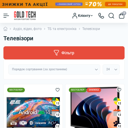
0
Клієнту
Аудіо, відео, фото
ТБ та електроніка
Телевізори
Телевізори
Фільтр
БЕСТСЕЛЕР
БЕСТСЕЛЕР
ЗНИЖКА
12
12
12
12
12
12