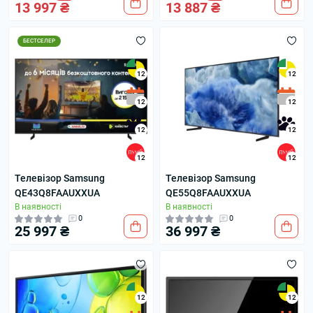
13 997 ₴
13 887 ₴
БЕСТСЕЛЕР
12
12
12
12
12
12
12
12
Телевізор Samsung
Телевізор Samsung
QE43Q8FAAUXXUA
QE55Q8FAAUXXUA
В наявності
В наявності
0
0
25 997 ₴
36 997 ₴
12
12