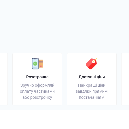
генератор: надійне
Портативна зарядна станція:
Акумулят
ергії для дому та
універсальне резервне
вибрати 
джерело енергії
увагу
03 грудня 2025
Блог
13 листопада 2025
Блог
Розстрочка
Доступні ціни
и
Зручно оформляй
Найкращі ціни
оплату частинами
завдяки прямим
або розстрочку
постачанням