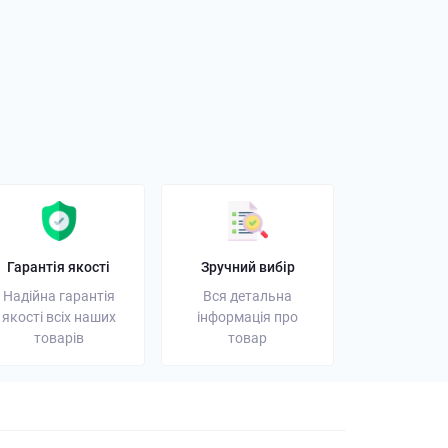
орний ліхтарик: як
і на що звернути
01 листопада 2025
Гарантія якості
Зручний вибір
Надійна гарантія
Вся детальна
якості всіх наших
інформація про
товарів
товар