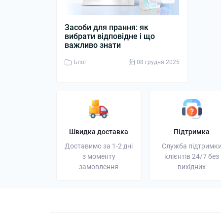
Засоби для прання: як
Дизельний 
вибрати відповідне і що
джерело ен
важливо знати
бізнесу
Блог
08 грудня 2025
Блог
Швидка доставка
Підтримка
Доставимо за 1-2 дні
Служба підтримк
з моменту
клієнтів 24/7 без
замовлення
вихідних