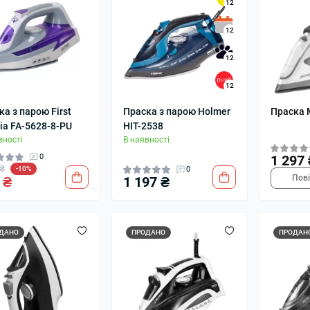
12
12
12
12
ка з парою First
Праска з парою Holmer
Праска 
ria FA-5628-8-PU
HIT-2538
вності
В наявності
0
1 297 
 ₴
-10%
0
Пов
 ₴
1 197 ₴
ДАНО
ПРОДАНО
ПРОДАН