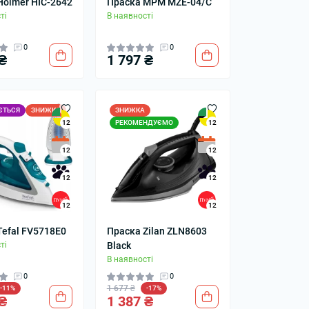
Holmer HIC-2642
Праска MPM MZE-04/C
ті
В наявності
0
0
₴
1 797 ₴
ЄТЬСЯ
ЗНИЖКА
ЗНИЖКА
РЕКОМЕНДУЄМО
12
12
12
12
12
12
12
12
Tefal FV5718E0
Праска Zilan ZLN8603
ті
Black
В наявності
0
0
1 677 ₴
-11%
-17%
₴
1 387 ₴