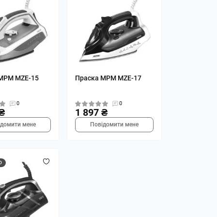
MPM MZE-15
Праска MPM MZE-17
0
0
₴
1 897 ₴
ідомити мене
Повідомити мене
О