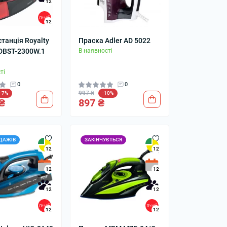
12
12
танція Royalty
Праска Adler AD 5022
колонки
Мікрофони
-DBST-2300W.1
В наявності
 колонки
ті
0
0
997 ₴
-7%
-10%
₴
897 ₴
ДАЖІВ
ЗАКІНЧУЄТЬСЯ
12
12
12
12
12
12
12
12