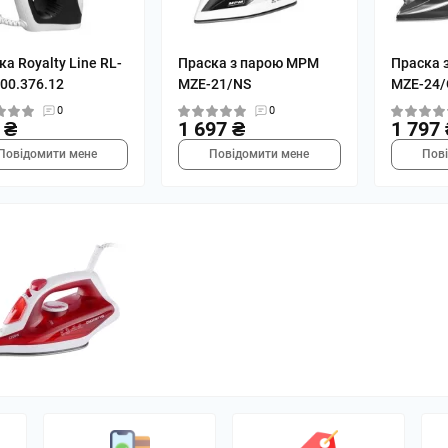
а Royalty Line RL-
Праска з парою MPM
Праска 
00.376.12
MZE-21/NS
MZE-24/
0
0
 ₴
1 697 ₴
1 797 
Повідомити мене
Повідомити мене
Пов