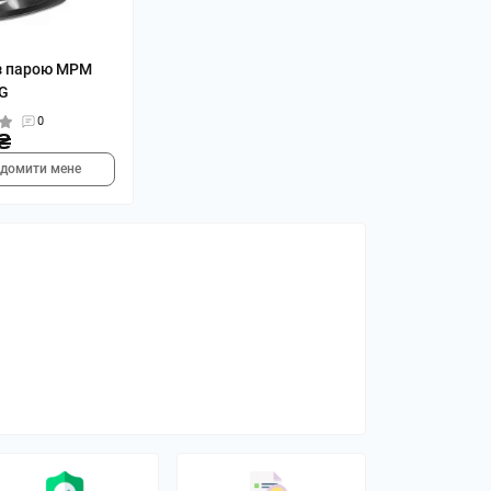
з парою MPM
G
0
₴
ідомити мене