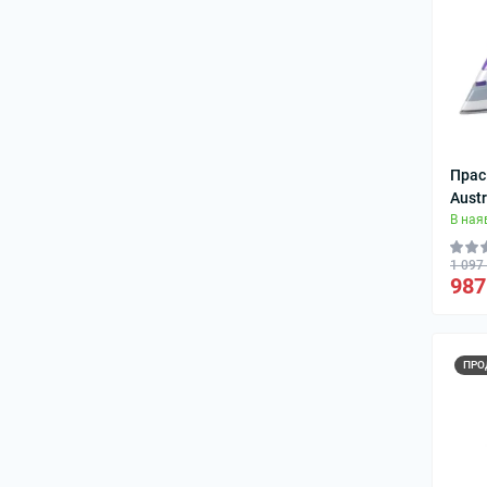
Прас
Aust
В ная
1 097
987
ПРО