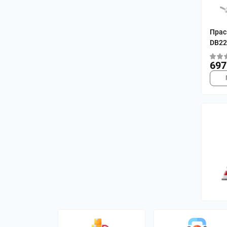
Праск
DB22
697