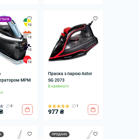
ЄТЬСЯ
12
12
12
12
орний ліхтарик: як
і на що звернути
з
Праска з парою Astor
ератором MPM
SG 2073
В наявності
01 листопада 2025
ті
0
1
₴
977 ₴
О
ПРОДАНО