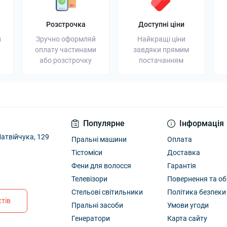
Розстрочка
Доступні ціни
и
Зручно оформляй
Найкращі ціни
оплату частинами
завдяки прямим
або розстрочку
постачанням
Популярне
Інформація
атвійчука, 129
Пральні машини
Оплата
Тістоміси
Доставка
Фени для волосся
Гарантія
Телевізори
Повернення та об
Стельові світильники
Політика безпеки
тів
Пральні засоби
Умови угоди
Генератори
Карта сайту