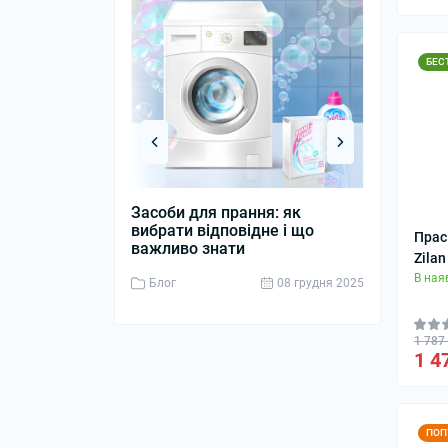
БЕС
Засоби для прання: як
Дизельний 
вибрати відповідне і що
джерело ен
Прас
важливо знати
бізнесу
Zila
В ная
Блог
08 грудня 2025
Блог
1 787
1 4
ПОП