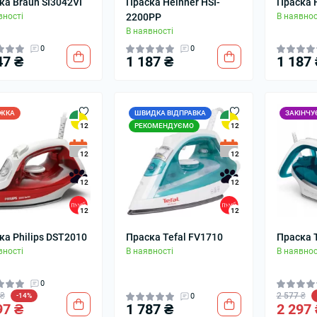
ка Braun SI3042VI
Праска Heinner HSI-
Праска 
вності
2200PP
В наявнос
В наявності
0
0
47 ₴
1 187 ₴
1 187 
ЖКА
ШВИДКА ВІДПРАВКА
ЗАКІНЧУ
РЕКОМЕНДУЄМО
12
12
12
12
12
12
12
12
ка Philips DST2010
Праска Tefal FV1710
Праска 
вності
В наявності
В наявнос
0
 ₴
2 577 ₴
-14%
0
97 ₴
1 787 ₴
2 297 