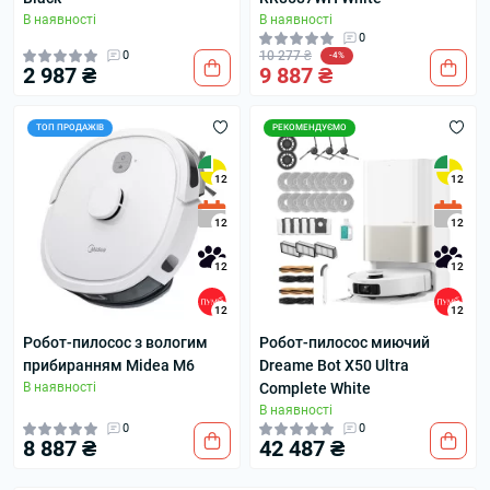
В наявності
В наявності
0
0
10 277 ₴
-4%
2 987 ₴
9 887 ₴
ТОП ПРОДАЖІВ
РЕКОМЕНДУЄМО
12
12
12
12
12
12
12
12
Робот-пилосос з вологим
Робот-пилосос миючий
прибиранням Midea M6
Dreame Bot X50 Ultra
В наявності
Complete White
В наявності
0
0
8 887 ₴
42 487 ₴