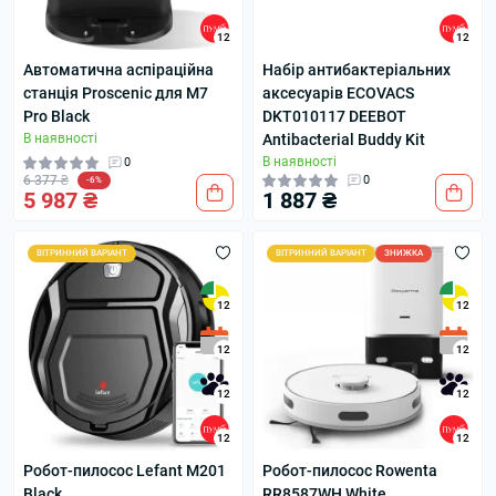
12
12
Автоматична аспіраційна
Набір антибактеріальних
станція Proscenic для M7
аксесуарів ECOVACS
Pro Black
DKT010117 DEEBOT
В наявності
Antibacterial Buddy Kit
В наявності
0
6 377 ₴
0
-6%
5 987 ₴
1 887 ₴
ВІТРИННИЙ ВАРІАНТ
ВІТРИННИЙ ВАРІАНТ
ЗНИЖКА
12
12
12
12
12
12
12
12
Робот-пилосос Lefant M201
Робот-пилосос Rowenta
Black
RR8587WH White