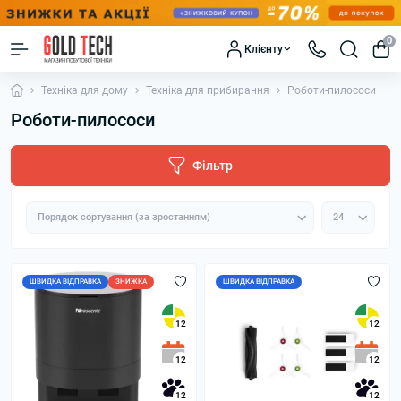
0
Клієнту
Техніка для дому
Техніка для прибирання
Роботи-пилососи
Роботи-пилососи
Фільтр
ШВИДКА ВІДПРАВКА
ЗНИЖКА
ШВИДКА ВІДПРАВКА
12
12
12
12
12
12