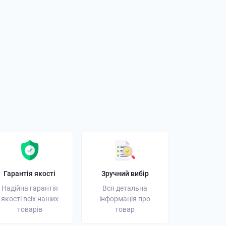
орний ліхтарик: як
і на що звернути
01 листопада 2025
Гарантія якості
Зручний вибір
Надійна гарантія
Вся детальна
якості всіх наших
інформація про
товарів
товар