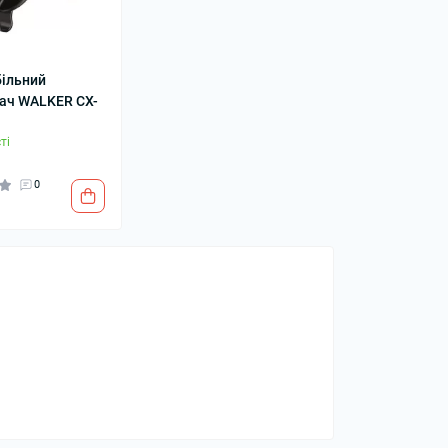
ільний
колонки
Мікрофони
ач WALKER CX-
 колонки
ті
0
SOGO BAC-SS-3960G