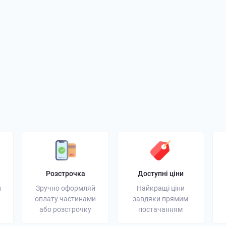
генератор: надійне
Портативна зарядна станція:
Акумулят
ергії для дому та
універсальне резервне
вибрати 
джерело енергії
увагу
03 грудня 2025
Блог
13 листопада 2025
Блог
Розстрочка
Доступні ціни
и
Зручно оформляй
Найкращі ціни
оплату частинами
завдяки прямим
або розстрочку
постачанням