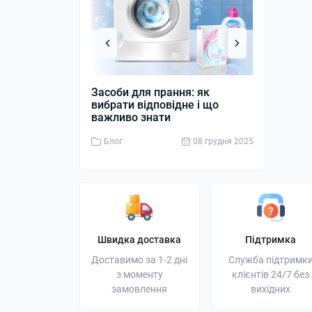
Засоби для прання: як
Дизельний 
вибрати відповідне і що
джерело ен
важливо знати
бізнесу
Блог
08 грудня 2025
Блог
Швидка доставка
Підтримка
Доставимо за 1-2 дні
Служба підтримк
з моменту
клієнтів 24/7 без
замовлення
вихідних