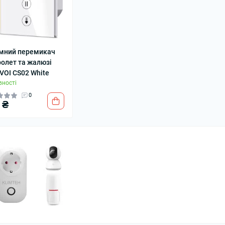
мний перемикач
ролет та жалюзі
VOI CS02 White
вності
0
 ₴