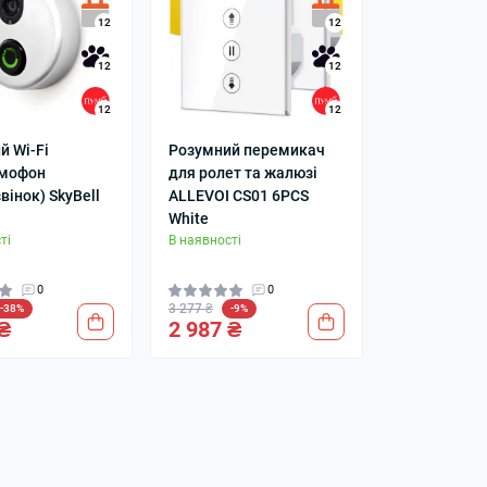
12
12
орний ліхтарик: як
12
12
і на що звернути
12
12
01 листопада 2025
й Wi-Fi
Розумний перемикач
омофон
для ролет та жалюзі
вінок) SkyBell
ALLEVOI CS01 6PCS
White
ті
В наявності
0
0
3 277 ₴
-38%
-9%
₴
2 987 ₴