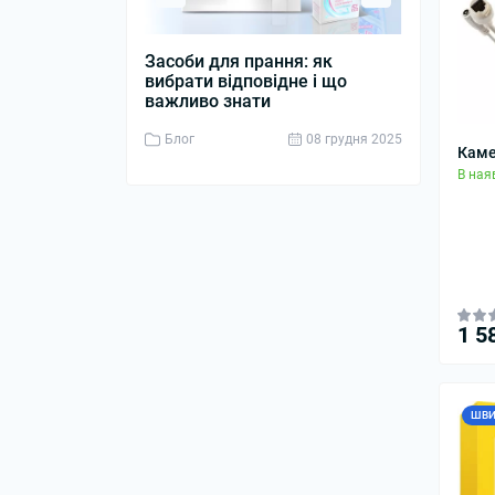
Засоби для прання: як
Дизельний 
вибрати відповідне і що
джерело ен
важливо знати
бізнесу
Блог
08 грудня 2025
Блог
Каме
В ная
1 5
ШВИ