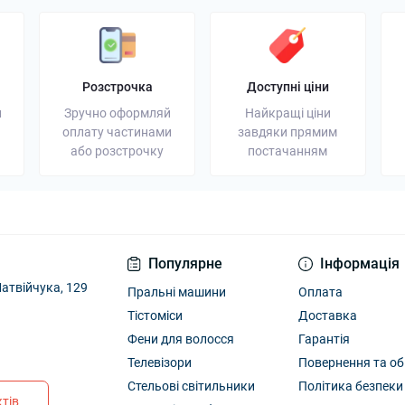
Розстрочка
Доступні ціни
и
Зручно оформляй
Найкращі ціни
оплату частинами
завдяки прямим
або розстрочку
постачанням
Популярне
Інформація
атвійчука, 129
Пральні машини
Оплата
Тістоміси
Доставка
Фени для волосся
Гарантія
Телевізори
Повернення та об
Стельові світильники
Політика безпеки
тів