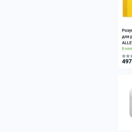
Розу
для 
ALLE
В ная
497