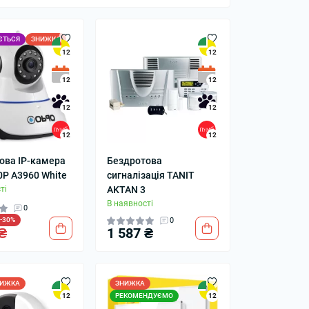
ЄТЬСЯ
ЗНИЖКА
12
12
колонки
Мікрофони
 колонки
12
12
12
12
12
12
ова IP-камера
Бездротова
0P A3960 White
сигналізація TANIT
ті
AKTAN 3
В наявності
0
-30%
0
₴
1 587 ₴
ИЖКА
ЗНИЖКА
РЕКОМЕНДУЄМО
12
12