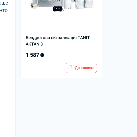
ваше
 что
Бездротова сигналізація TANIT
AKTAN 3
1 587 ₴
До кошика