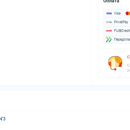
Оплата
Visa
PrivatPay
FUIBCredi
Передплат
С
С
2
N'3