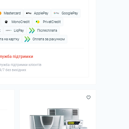
Mastercard
ApplePay
GooglePay
MonoCredit
PrivatCredit
t
LiqPay
Пiслясплата
а на картку
Оплата за рахунком
лужба підтримки
лужба підтримки клієнтів
4/7 без вихідних