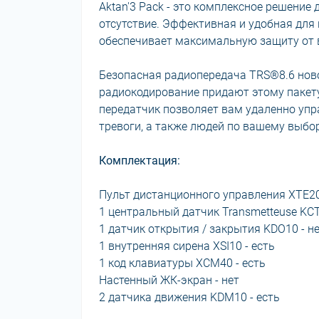
Aktan'3 Pack - это комплексное решение
отсутствие. Эффективная и удобная для
обеспечивает максимальную защиту от 
Безопасная радиопередача TRS®8.6 нов
радиокодирование придают этому пакет
передатчик позволяет вам удаленно упр
тревоги, а также людей по вашему выбор
Комплектация:
Пульт дистанционного управления XTE20
1 центральный датчик Transmetteuse KCT
1 датчик открытия / закрытия KDO10 - н
1 внутренняя сирена XSI10 - есть
1 код клавиатуры XCM40 - есть
Настенный ЖК-экран - нет
2 датчика движения KDM10 - есть