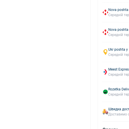
Nova poshta
Середній тер
Nova poshta
Середній тер
Ukr poshta у
Середній тер
Meest Expres
Середній тер
Rozetka Deliv
Середній тер
Швидка дост
Доставимо с