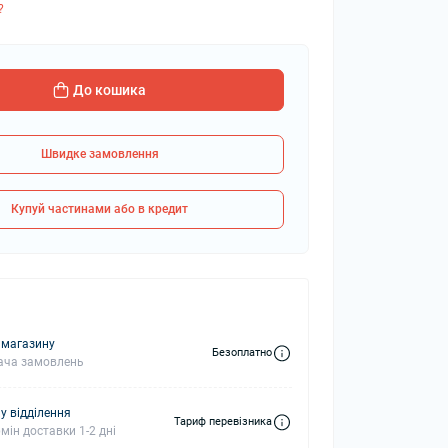
?
колонки
Мікрофони
До кошика
 колонки
Швидке замовлення
Купуй частинами або в кредит
 магазину
Безоплатно
ача замовлень
у відділення
Тариф перевізника
мін доставки 1-2 дні