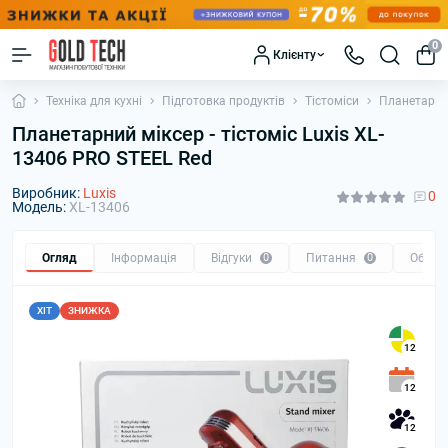
0
Клієнту
Техніка для кухні
Підготовка продуктів
Тістоміси
Планетарний
Планетарний міксер - тістоміс Luxis XL-
13406 PRO STEEL Red
Виробник:
Luxis
0
Модель:
XL-13406
Огляд
Інформація
Відгуки
0
Питання
0
Обмін
ХІТ
ЗНИЖКА
12
12
12