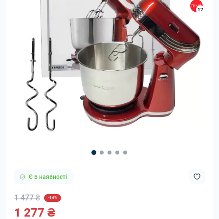
12
Є в наявності
1 477 ₴
-14%
1 277 ₴