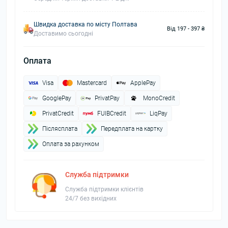
Швидка доставка по місту Полтава
Від 197 - 397 ₴
Доставимо сьогодні
Оплата
Visa
Mastercard
ApplePay
GooglePay
PrivatPay
MonoCredit
PrivatCredit
FUIBCredit
LiqPay
Пiслясплата
Передплата на картку
Оплата за рахунком
Служба підтримки
Служба підтримки клієнтів
24/7 без вихідних