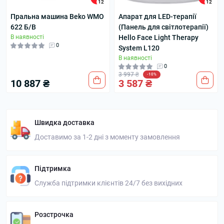
12
12
Пральна машина Beko WMO
Апарат для LED-терапії
622 Б/В
(Панель для світлотерапії)
В наявності
Hello Face Light Therapy
0
System L120
В наявності
0
3 997 ₴
-10%
10 887 ₴
3 587 ₴
Швидка доставка
Доставимо за 1-2 дні з моменту замовлення
Підтримка
Служба підтримки клієнтів 24/7 без вихідних
Розстрочка