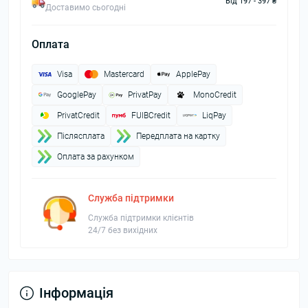
Від 197 - 397 ₴
Доставимо сьогодні
Оплата
Visa
Mastercard
ApplePay
GooglePay
PrivatPay
MonoCredit
PrivatCredit
FUIBCredit
LiqPay
Пiслясплата
Передплата на картку
Оплата за рахунком
Служба підтримки
Служба підтримки клієнтів
24/7 без вихідних
Інформація