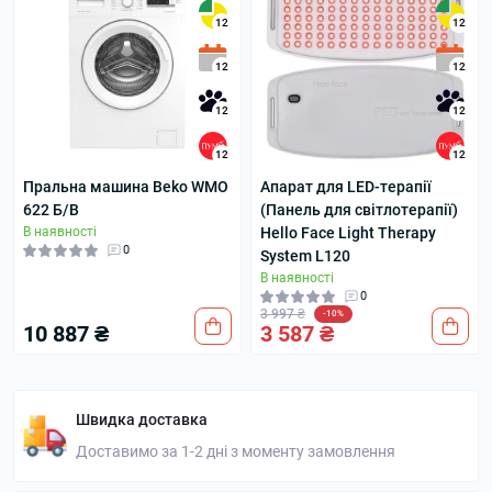
12
12
12
12
12
12
12
12
Пральна машина Beko WMO
Апарат для LED-терапії
622 Б/В
(Панель для світлотерапії)
В наявності
Hello Face Light Therapy
0
System L120
В наявності
0
3 997 ₴
-10%
10 887 ₴
3 587 ₴
Швидка доставка
Доставимо за 1-2 дні з моменту замовлення