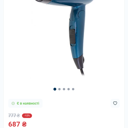
Є в наявності
777 ₴
-12%
687 ₴