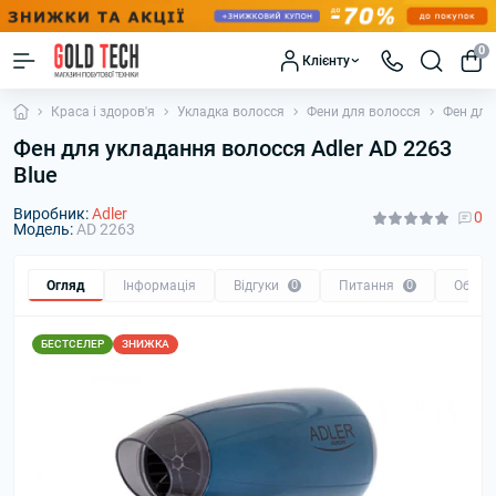
0
Клієнту
Краса і здоров'я
Укладка волосся
Фени для волосся
Фен для
Фен для укладання волосся Adler AD 2263
Blue
Виробник:
Adler
0
Модель:
AD 2263
Огляд
Інформація
Відгуки
0
Питання
0
Обмін
БЕСТСЕЛЕР
ЗНИЖКА