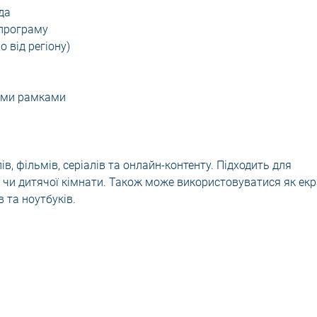
да
 програму
 від регіону)
ними рамками
в, фільмів, серіалів та онлайн-контенту. Підходить для
чі чи дитячої кімнати. Також може використовуватися як ек
 та ноутбуків.