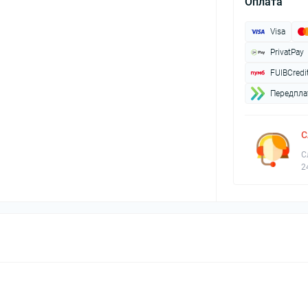
Оплата
Visa
PrivatPay
FUIBCredi
Передплат
С
С
2