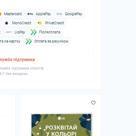
Mastercard
ApplePay
GooglePay
MonoCredit
PrivatCredit
t
LiqPay
Пiслясплата
а на картку
Оплата за рахунком
лужба підтримки
лужба підтримки клієнтів
4/7 без вихідних