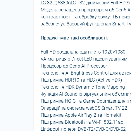
LG 32LQ63806LC - 32-дюймовий Full HD 
Модель оснащена процесором α5 Gen5 AI
контрастності та обробку звуку. ТБ пр
забезпечує базовий функціонал Smart TV
Продукт має такі особливості:
Full HD роздільна здатність 1920×1080
VA-матриця з Direct LED підсвічуванням
Процесор α5 Gen5 AI Processor
Технологія AI Brightness Control для ав
Підтримка HDR10 та HLG (Active HDR)
Технологія HDR Dynamic Tone Mapping
Функція AI Sound із віртуальним об'ємн
Підтримка HGiG та Game Optimizer для іг
Операційна система webOS Smart TV 22
Підтримка Apple AirPlay 2 та HomeKit
Підтримка Bluetooth та Wi-Fi 802.11ac
Цифрові тюнери DVB-T2/DVB-C/DVB-S2