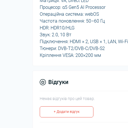
Матриця: VA, Direct LED
Процесор: α5 Gen5 AI Processor
Операційна система: webOS
Частота поновлення: 50–60 Гц
HDR: HDR10/HLG
Звук: 2.0, 10 Вт
Підключення: HDMI × 2, USB × 1, LAN, Wi-Fi
Тюнери: DVB-T2/DVB-C/DVB-S2
Кріплення VESA: 200×200 мм
Відгуки
Немає відгуків про цей товар.
+ Додати відгук