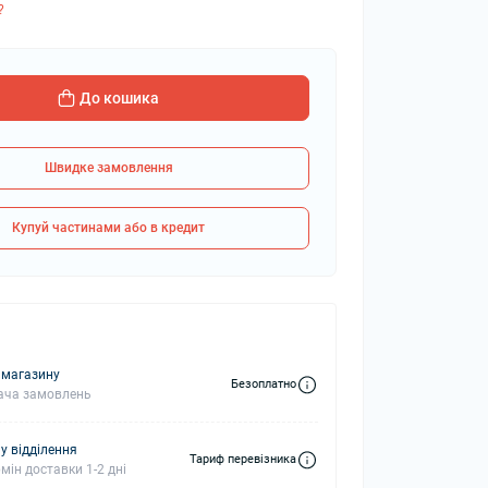
?
колонки
Мікрофони
До кошика
 колонки
Швидке замовлення
Купуй частинами або в кредит
 магазину
Безоплатно
ача замовлень
у відділення
Тариф перевізника
мін доставки 1-2 дні