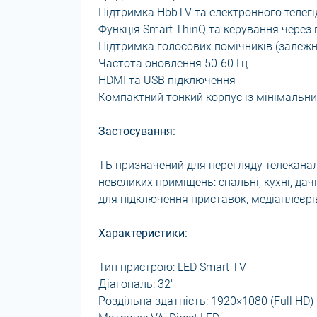
Підтримка HbbTV та електронного телегі
Функція Smart ThinQ та керування через
Підтримка голосових помічників (залежно
Частота оновлення 50-60 Гц
HDMI та USB підключення
Компактний тонкий корпус із мінімаль
Застосування:
ТБ призначений для перегляду телеканалі
невеликих приміщень: спальні, кухні, да
для підключення приставок, медіаплеєрів
Характеристики:
Тип пристрою: LED Smart TV
Діагональ: 32"
Роздільна здатність: 1920×1080 (Full HD)