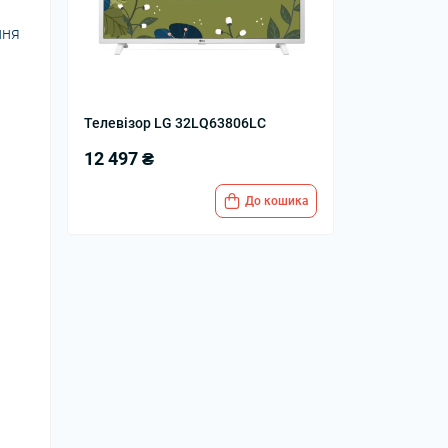
ння
Телевізор LG 32LQ63806LC
12 497 ₴
До кошика