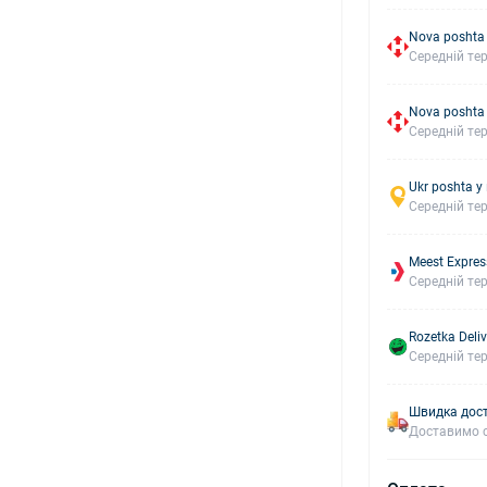
Nova poshta
Середній тер
Nova poshta
Середній тер
Ukr poshta у
Середній тер
Meest Expres
Середній тер
Rozetka Deliv
Середній тер
Швидка дост
Доставимо с