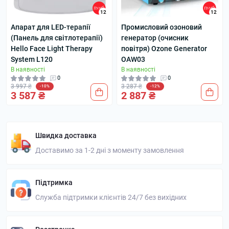
12
12
Апарат для LED-терапії
Промисловий озоновий
(Панель для світлотерапії)
генератор (очисник
Hello Face Light Therapy
повітря) Ozone Generator
System L120
OAW03
В наявності
В наявності
0
0
3 997 ₴
3 287 ₴
-10%
-12%
3 587 ₴
2 887 ₴
Швидка доставка
Доставимо за 1-2 дні з моменту замовлення
Підтримка
Служба підтримки клієнтів 24/7 без вихідних