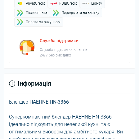
PrivatCredit
FUIBCredit
LiqPay
Пiслясплата
Передплата на картку
Оплата за рахунком
Служба підтримки
Служба підтримки клієнтів
24/7 без вихідних
Інформація
Блендер
HAEHNE HN-3366
Суперкомпактний блендер HAEHNE HN-3366
ідеально підходить для невеликої кухні та є
оптимальним вибором для амбітного кухаря. Ви