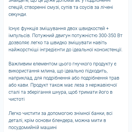
знайдете, що це дуже допомагає у подрібненні
спецій, створенні смузі, супів та соусів за лічені
секунди.
Існує функція змішування двох швидкостей +
імпульсів. Потужний двигун потужністю 300-350 Вт
дозволяє легко та швидко змішувати навіть
найжорсткіші інгредієнти до ідеальної консистенції.
Важливим елементом цього гнучкого продукту є
використання млина, що ідеально підходить,
наприклад, для подрібнення або подрібнення трав
або кави. Продукт також має леза з нержавіючої
сталі та зберігання шнура, щоб тримати його в
чистоті
Легко чистити за допомогою знімної банки, всі
деталі, крім основи блендера, можна мити в
посудомийній машині