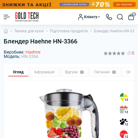
0
Клієнту
Техніка для кухні
Підготовка продуктів
Блендер Haehne HN-336
Блендер Haehne HN-3366
Виробник:
Haehne
0
Модель:
HN-3366
Огляд
Інформація
Відгуки
0
Питання
0
Обмін
12
12
12
12