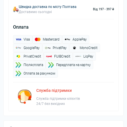
Швидка доставка по місту Полтава
Від 197 - 397 ₴
Доставимо сьогодні
Оплата
Visa
Mastercard
ApplePay
GooglePay
PrivatPay
MonoCredit
PrivatCredit
FUIBCredit
LiqPay
Пiслясплата
Передплата на картку
Оплата за рахунком
Служба підтримки
Служба підтримки клієнтів
24/7 без вихідних