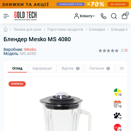
0
Клієнту
Техніка для кухні
Підготовка продуктів
Блендери
Блендер Me
Блендер Mesko MS 4080
Виробник:
Mesko
0
Модель:
MS 4080
Огляд
Інформація
Відгуки
0
Питання
0
Обмін
ЗНИЖКА
12
12
12
12