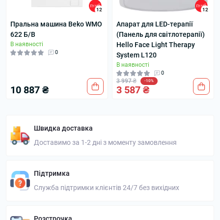
12
12
Пральна машина Beko WMO
Апарат для LED-терапії
622 Б/В
(Панель для світлотерапії)
В наявності
Hello Face Light Therapy
0
System L120
В наявності
0
3 997 ₴
-10%
10 887 ₴
3 587 ₴
Швидка доставка
Доставимо за 1-2 дні з моменту замовлення
Підтримка
Служба підтримки клієнтів 24/7 без вихідних
Розстрочка