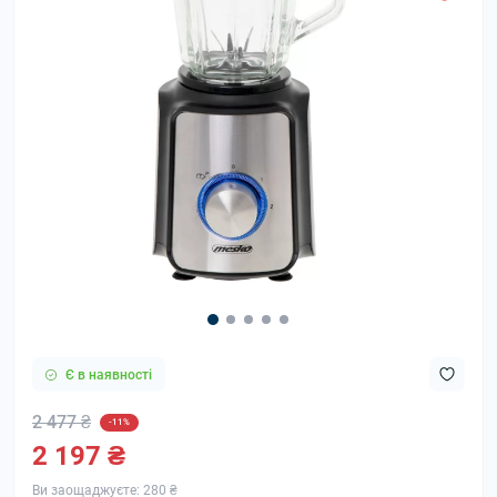
Є в наявності
2 477 ₴
-11%
2 197 ₴
Ви заощаджуєте:
280 ₴