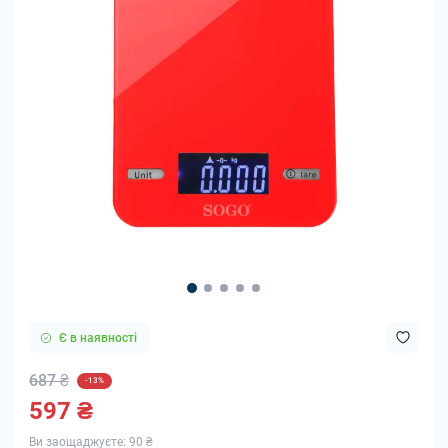
Є в наявності
687 ₴
-13%
597 ₴
Ви заощаджуєте:
90 ₴