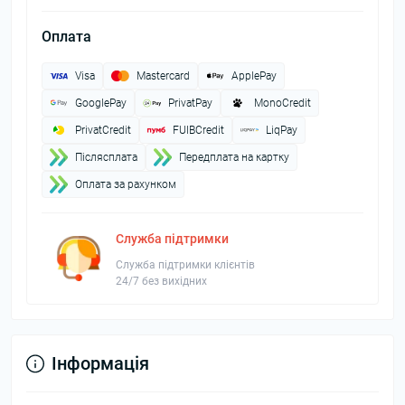
Оплата
Visa
Mastercard
ApplePay
GooglePay
PrivatPay
MonoCredit
PrivatCredit
FUIBCredit
LiqPay
Пiслясплата
Передплата на картку
Оплата за рахунком
Служба підтримки
Служба підтримки клієнтів
24/7 без вихідних
Інформація