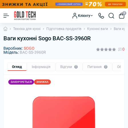
0
Клієнту
Техніка для кухні
Підготовка продуктів
Кухонні ваги
Ваги кух
Ваги кухонні Sogo BAC-SS-3960R
Виробник:
SOGO
0
Модель:
BAC-SS-3960R
Огляд
Інформація
Відгуки
0
Питання
0
Обмін
ЗАКІНЧУЄТЬСЯ
ЗНИЖКА