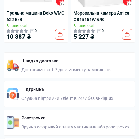
12
12
Пральна машина Beko WMO
Морозильна камера Amica
622 Б/В
GB15151W Б/В
В наявності
В наявності
0
0
10 887 ₴
5 227 ₴
Швидка доставка
Доставимо за 1-2 дні з моменту замовлення
Підтримка
Служба підтримки клієнтів 24/7 без вихідних
Розстрочка
Зручно оформляй оплату частинами або розстрочку