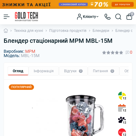
0
Клієнту
Техніка для кухні
Підготовка продуктів
Блендери
Блендер ст
Блендер стаціонарний MPM MBL-15M
Виробник:
MPM
0
Модель:
MBL-15M
Огляд
Інформація
Відгуки
0
Питання
0
Обмін
ПОПУЛЯРНИЙ
12
12
12
12