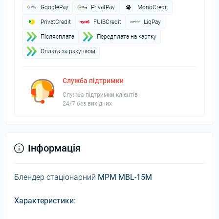
GooglePay
PrivatPay
MonoCredit
PrivatCredit
FUIBCredit
LiqPay
Пiслясплата
Передплата на картку
Оплата за рахунком
Служба підтримки
Служба підтримки клієнтів
24/7 без вихідних
Інформація
Блендер стаціонарний
MPM MBL-15M
Характеристики: