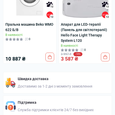
12
12
12
12
Пральна машина Beko WMO
Апарат для LED-терапії
622 Б/В
(Панель для світлотерапії)
В наявності
Hello Face Light Therapy
0
System L120
В наявності
0
3 997 ₴
-10%
10 887 ₴
3 587 ₴
Швидка доставка
Доставимо за 1-2 дні з моменту замовлення
Підтримка
Служба підтримки клієнтів 24/7 без вихідних