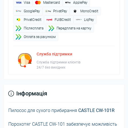
Visa
Mastercard
ApplePay
GooglePay
PrivatPay
MonoCredit
PrivatCredit
FUIBCredit
LiqPay
Пiслясплата
Передплата на картку
Оплата за рахунком
Служба підтримки
Служба підтримки клієнтів
24/7 без вихідних
Інформація
Пилосос для сухого прибирання
CASTLE CW-101R
Порохотяг CASTLE CW-101 забезпечує можливість