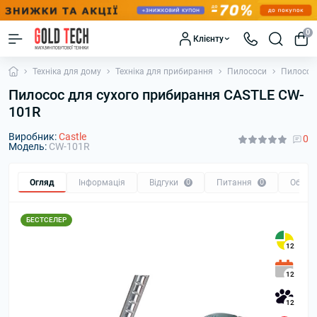
0
Клієнту
Техніка для дому
Техніка для прибирання
Пилососи
Пилосос
Пилосос для сухого прибирання CASTLE CW-
101R
Виробник:
Castle
0
Модель:
CW-101R
Огляд
Інформація
Відгуки
0
Питання
0
Обмін
БЕСТСЕЛЕР
12
12
12