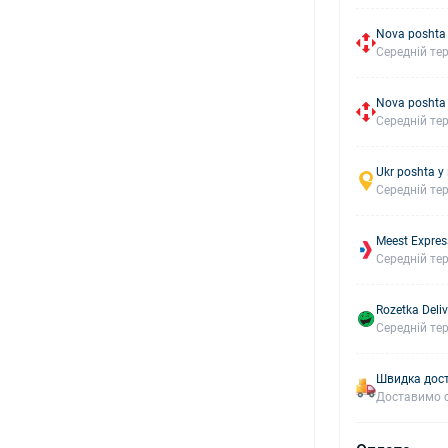
Nova poshta
Середній тер
Nova poshta
Середній тер
Ukr poshta у
Середній тер
Meest Expres
Середній тер
Rozetka Deliv
Середній тер
Швидка дост
Доставимо с