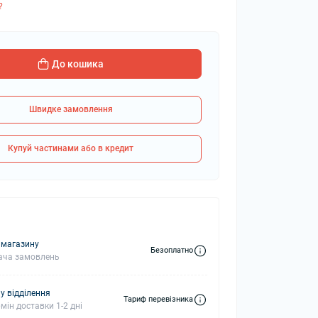
?
колонки
Мікрофони
До кошика
 колонки
Швидке замовлення
Купуй частинами або в кредит
 магазину
Безоплатно
ача замовлень
у відділення
Тариф перевізника
мін доставки 1-2 дні