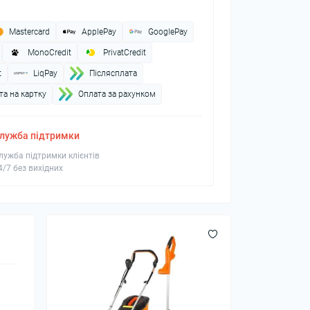
Mastercard
ApplePay
GooglePay
MonoCredit
PrivatCredit
t
LiqPay
Пiслясплата
а на картку
Оплата за рахунком
лужба підтримки
лужба підтримки клієнтів
4/7 без вихідних