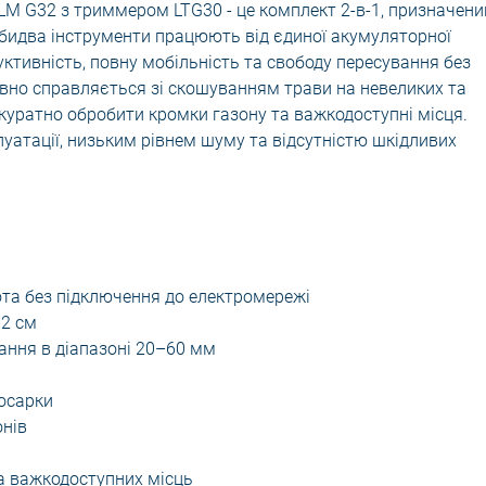
LM G32 з триммером LTG30 - це комплект 2-в-1, призначени
Обидва інструменти працюють від єдиної акумуляторної
ктивність, повну мобільність та свободу пересування без
ивно справляється зі скошуванням трави на невеликих та
акуратно обробити кромки газону та важкодоступні місця.
уатації, низьким рівнем шуму та відсутністю шкідливих
ота без підключення до електромережі
32 см
ння в діапазоні 20–60 мм
косарки
онів
а важкодоступних місць