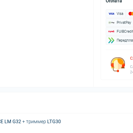
Оплата
Visa
PrivatPay
FUIBCredi
Передплат
С
С
2
E LM G32
+ триммер
LTG30