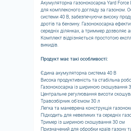
Акумуляторна газонокосарка Yard Force 
для комплексного догляду за газоном. 
системи 40 В, забезпечуючи високу проду
дротів та бензину. Газонокосарка ефект
середніх ділянках, а триммер дозволяє 
Комплект відрізняється простотою експл
викидів.
Продукт має такі особливості:
Єдина акумуляторна система 40 В
Висока продуктивність та стабільна роб
Газонокосарка із шириною скошування 
Центральне регулювання висоти скошува
Травозбірник об'ємом 30 л
Легка та маневрена конструкція газоно
Підходить для невеликих та середніх газ
Тример із шириною скошування 30 см
Призначений для обробки країв газону т