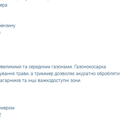
мера
бензину
в
евеликими та середніми газонами. Газонокосарка
ування трави, а триммер дозволяє акуратно обробляти
агарників та інші важкодоступні зони.
иммером
2