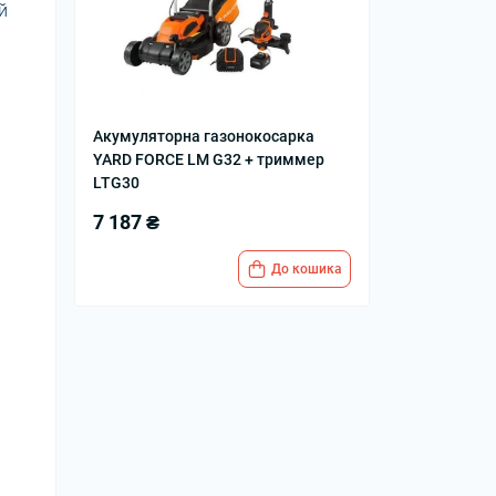
й
Акумуляторна газонокосарка
YARD FORCE LM G32 + триммер
LTG30
7 187 ₴
До кошика