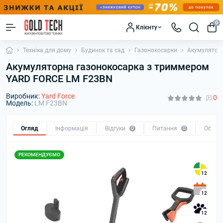
0
Клієнту
Техніка для дому
Будинок та сад
Газонокосарки
Акумулятор
Акумуляторна газонокосарка з триммером
YARD FORCE LM F23BN
Виробник:
Yard Force
0
Модель:
LM F23BN
Огляд
Інформація
Відгуки
0
Питання
0
Обмін
РЕКОМЕНДУЄМО
12
12
12