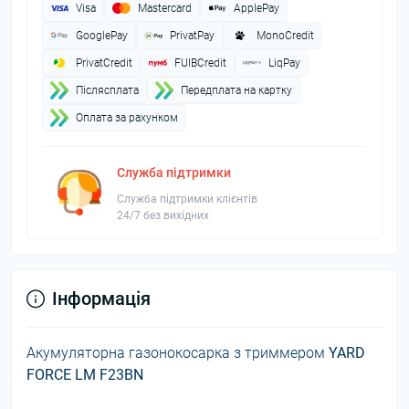
Visa
Mastercard
ApplePay
GooglePay
PrivatPay
MonoCredit
PrivatCredit
FUIBCredit
LiqPay
Пiслясплата
Передплата на картку
Оплата за рахунком
Служба підтримки
Служба підтримки клієнтів
24/7 без вихідних
Інформація
Акумуляторна газонокосарка з триммером
YARD
FORCE LM F23BN