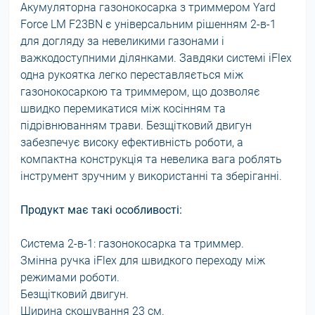
Акумуляторна газонокосарка з триммером Yard
Force LM F23BN є універсальним рішенням 2-в-1
для догляду за невеликими газонами і
важкодоступними ділянками. Завдяки системі iFlex
одна рукоятка легко переставляється між
газонокосаркою та триммером, що дозволяє
швидко перемикатися між косінням та
підрівнюванням трави. Безщітковий двигун
забезпечує високу ефективність роботи, а
компактна конструкція та невелика вага роблять
інструмент зручним у використанні та зберіганні.
Продукт має такі особливості:
Система 2-в-1: газонокосарка та триммер.
Змінна ручка iFlex для швидкого переходу між
режимами роботи.
Безщітковий двигун.
Ширина скошування 23 см.