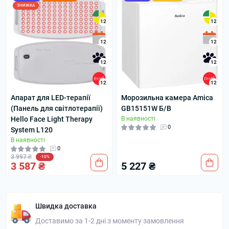
ЗНИЖКА
12
12
12
12
12
12
12
12
Апарат для LED-терапії
Морозильна камера Amica
(Панель для світлотерапії)
GB15151W Б/В
Hello Face Light Therapy
В наявності
0
System L120
В наявності
0
3 997 ₴
-10%
3 587 ₴
5 227 ₴
Швидка доставка
Доставимо за 1-2 дні з моменту замовлення