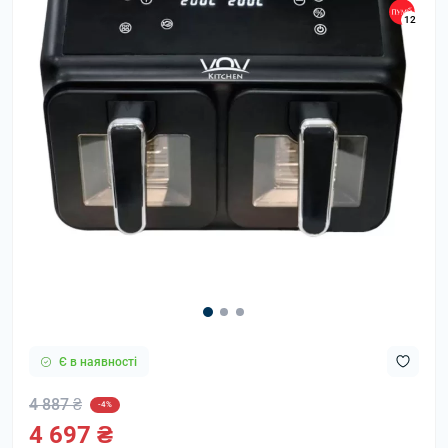
12
Є в наявності
4 887 ₴
-4%
4 697 ₴