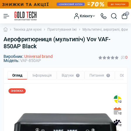
0
Клієнту
Техніка для кухні
Приготування їжі
Мультипечі, аерогрилі, фрит
Аерофритюрниця (мультипіч) Vov VAF-
850AP Black
Виробник:
Universal brand
0
Модель:
VAF-850AP
Огляд
Інформація
Відгуки
0
Питання
0
Обмін
ЗНИЖКА
12
12
12