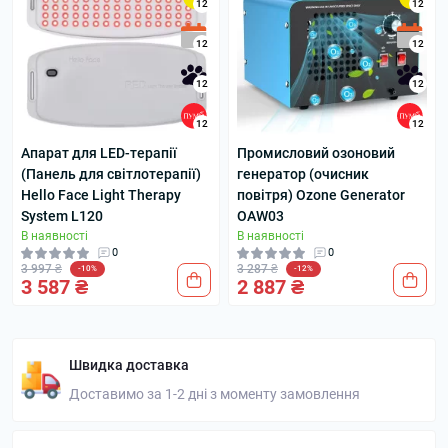
12
12
12
12
12
12
12
12
Апарат для LED-терапії
Промисловий озоновий
(Панель для світлотерапії)
генератор (очисник
Hello Face Light Therapy
повітря) Ozone Generator
System L120
OAW03
В наявності
В наявності
0
0
3 997 ₴
3 287 ₴
-10%
-12%
3 587 ₴
2 887 ₴
Швидка доставка
Доставимо за 1-2 дні з моменту замовлення