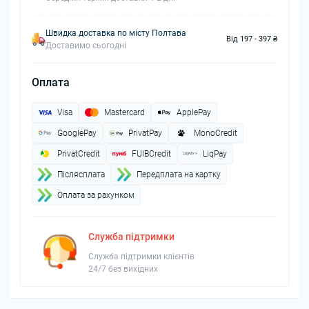
Швидка доставка по місту Полтава
Від 197 - 397 ₴
Доставимо сьогодні
Оплата
Visa
Mastercard
ApplePay
GooglePay
PrivatPay
MonoCredit
PrivatCredit
FUIBCredit
LiqPay
Пiслясплата
Передплата на картку
Оплата за рахунком
Служба підтримки
Служба підтримки клієнтів
24/7 без вихідних