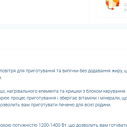
С
2
овітря для приготування та випічки без додавання жиру, 
.
аші, нагрівального елемента та кришки з блоком керування.
ює процес приготування і зберігає вітаміни і мінерали, щ
 дозволить вам приготувати печеню для всієї родини.
окою потужністю 1200-1400 Вт, що дозволить вам готуват