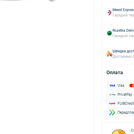
Meest Expres
Середній тер
Rozetka Deliv
Середній тер
Швидка дост
Доставимо с
Оплата
Visa
PrivatPay
FUIBCredi
Передплат
С