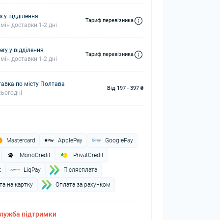
s у відділення
Тариф перевізника
мін доставки 1-2 дні
ery у відділення
Тариф перевізника
мін доставки 1-2 дні
авка по місту Полтава
Від 197 - 397 ₴
ьогодні
Mastercard
ApplePay
GooglePay
MonoCredit
PrivatCredit
t
LiqPay
Пiслясплата
а на картку
Оплата за рахунком
лужба підтримки