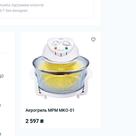
лужба підтримки клієнтів
4/7 без вихідних
що
о
Аерогриль MPM MKO-01
2 597 ₴
и