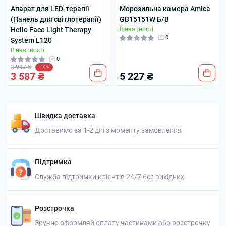
Апарат для LED-терапії
Морозильна камера Amica
(Панель для світлотерапії)
GB15151W Б/В
Hello Face Light Therapy
В наявності
0
System L120
В наявності
0
3 997 ₴
-10%
3 587 ₴
5 227 ₴
Швидка доставка
Доставимо за 1-2 дні з моменту замовлення
Підтримка
Служба підтримки клієнтів 24/7 без вихідних
Розстрочка
Зручно оформляй оплату частинами або розстрочку