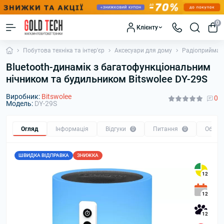
0
Клієнту
Побутова техніка та інтер'єр
Аксесуари для дому
Радіоприймачі
Bluetooth-динамік з багатофункціональним
нічником та будильником Bitswolee DY-29S
Виробник:
Bitswolee
0
Модель:
DY-29S
Огляд
Інформація
Відгуки
0
Питання
0
Обмін
ШВИДКА ВІДПРАВКА
ЗНИЖКА
12
12
12