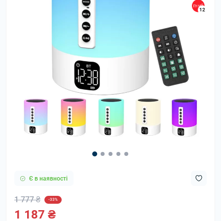
12
Є в наявності
1 777 ₴
-33%
1 187 ₴