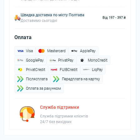
Швидка доставка по місту Полтава
Від 197 - 397 ₴
Доставимо сьогодні
Оплата
Visa
Mastercard
ApplePay
GooglePay
PrivatPay
MonoCredit
PrivatCredit
FUIBCredit
LiqPay
Пiслясплата
Передплата на картку
Оплата за рахунком
Служба підтримки
Служба підтримки клієнтів
24/7 без вихідних