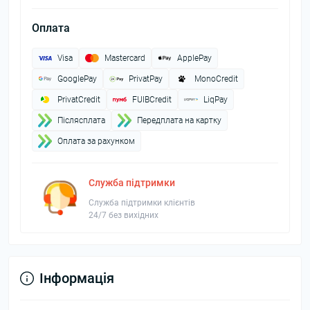
Оплата
Visa
Mastercard
ApplePay
GooglePay
PrivatPay
MonoCredit
PrivatCredit
FUIBCredit
LiqPay
Пiслясплата
Передплата на картку
Оплата за рахунком
Служба підтримки
Служба підтримки клієнтів
24/7 без вихідних
Інформація