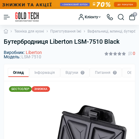
0
Клієнту
Техніка для кухні
Приготування їжі
Вафельниці, млинці, бутербр
Бутербродниця Liberton LSM-7510 Black
Виробник:
Liberton
0
Модель:
LSM-7510
Огляд
Інформація
Відгуки
0
Питання
0
Обмін
БЕСТСЕЛЕР
ЗНИЖКА