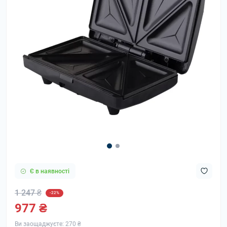
Є в наявності
1 247 ₴
-22%
977 ₴
Ви заощаджуєте:
270 ₴