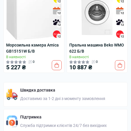
12
12
12
12
12
12
12
12
Морозильна камера Amica
Пральна машина Beko WMO
GB15151W Б/В
622 Б/В
В наявності
В наявності
0
0
5 227 ₴
10 887 ₴
Швидка доставка
Доставимо за 1-2 дні з моменту замовлення
Підтримка
Служба підтримки клієнтів 24/7 без вихідних