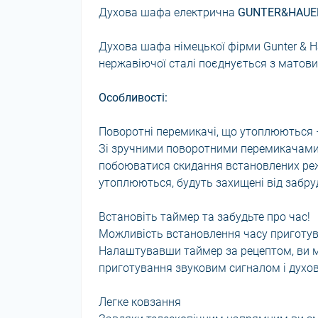
Духова шафа електрична
GUNTER&HAUER
Духова шафа німецької фірми Gunter & H
нержавіючої сталі поєднується з матов
Особливості:
Поворотні перемикачі, що утоплюються 
Зі зручними поворотними перемикачами, 
побоюватися скидання встановлених реж
утоплюються, будуть захищені від забруд
Встановіть таймер та забудьте про час!
Можливість встановлення часу приготув
Налаштувавши таймер за рецептом, ви мо
приготування звуковим сигналом і дух
Легке ковзання