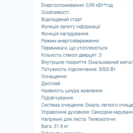
Енергоспоживання: 0,99 кВт*год
Особливості:
Відкладений старт
Функція запиту інформації
Функція нагадування
Режим енергозбереження
Перемикачі, що утоплюються
Кількість стекол дверцят: 3
Внутрішнє покриття: Емальований мета
Потужність підключення: 3000 Вт
Оснащення:
Дисплей
Наявність шнура живлення
Підсвічування
Система очищення: Емаль легкого очищ
Управління духовкою: Сенсорне керуван
Напрямні для листа: Телескопічні
Вага: 31.8 кг