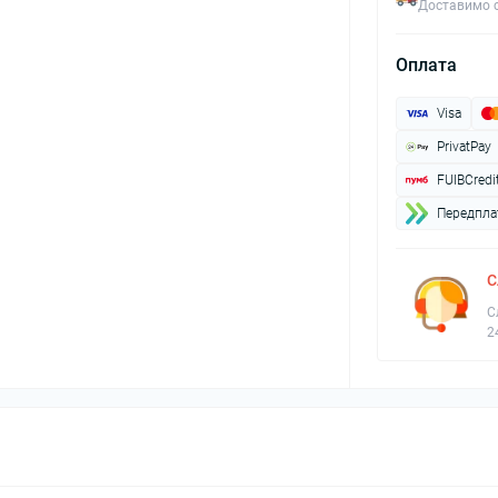
Доставимо с
Оплата
Visa
PrivatPay
FUIBCredi
Передплат
С
С
2