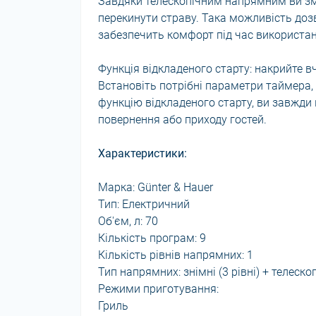
Завдяки телескопічним напрямним ви зм
перекинути страву. Така можливість дозв
забезпечить комфорт під час використан
Функція відкладеного старту: накрийте вч
Встановіть потрібні параметри таймера
функцію відкладеного старту, ви завжди
повернення або приходу гостей.
Характеристики:
Марка: Günter & Hauer
Тип: Електричний
Об'єм, л: 70
Кількість програм: 9
Кількість рівнів напрямних: 1
Тип напрямних: знімні (3 рівні) + телескоп
Режими приготування:
Гриль