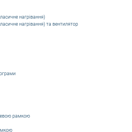
класичне нагрівання)
класичне нагрівання) та вентилятор
рограми
алевою рамкою
рамкою