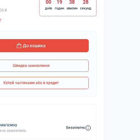
00
:
19
:
38
:
27
днів
годин
хвилин
секунд
00 ₴
?
колонки
Мікрофони
 колонки
До кошика
Швидке замовлення
Купуй частинами або в кредит
 магазину
Безоплатно
ача замовлень