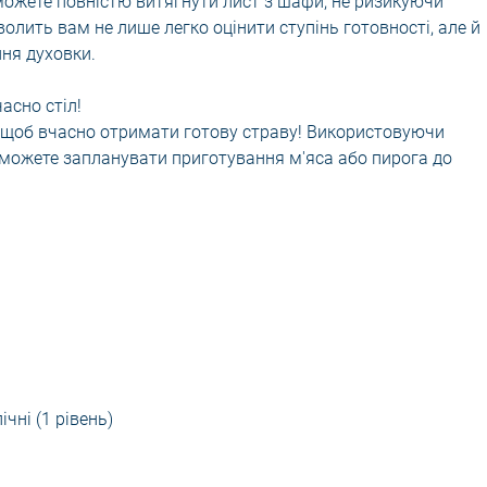
ожете повністю витягнути лист з шафи, не ризикуючи
олить вам не лише легко оцінити ступінь готовності, але й
ня духовки.
асно стіл!
, щоб вчасно отримати готову страву! Використовуючи
 можете запланувати приготування м'яса або пирога до
ічні (1 рівень)