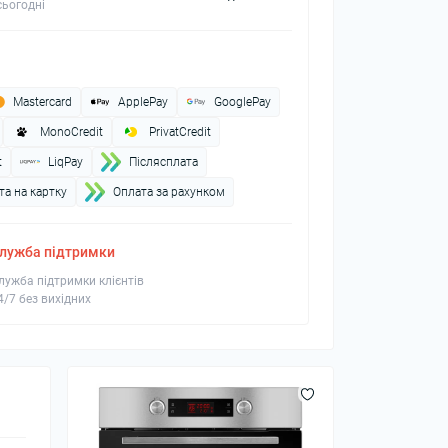
ьогодні
Mastercard
ApplePay
GooglePay
MonoCredit
PrivatCredit
t
LiqPay
Пiслясплата
а на картку
Оплата за рахунком
лужба підтримки
лужба підтримки клієнтів
4/7 без вихідних