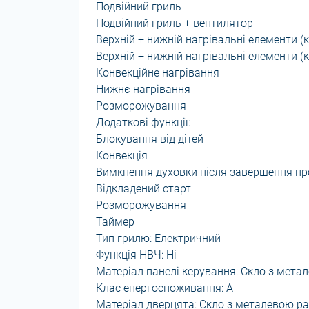
Подвійний гриль
Подвійний гриль + вентилятор
Верхній + нижній нагрівальні елементи (
Верхній + нижній нагрівальні елементи (
Конвекційне нагрівання
Нижнє нагрівання
Розморожування
Додаткові функції:
Блокування від дітей
Конвекція
Вимкнення духовки після завершення п
Відкладений старт
Розморожування
Таймер
Тип грилю: Електричний
Функція НВЧ: Ні
Матеріал панелі керування: Скло з мет
Клас енергоспоживання: А
Матеріал дверцята: Скло з металевою 