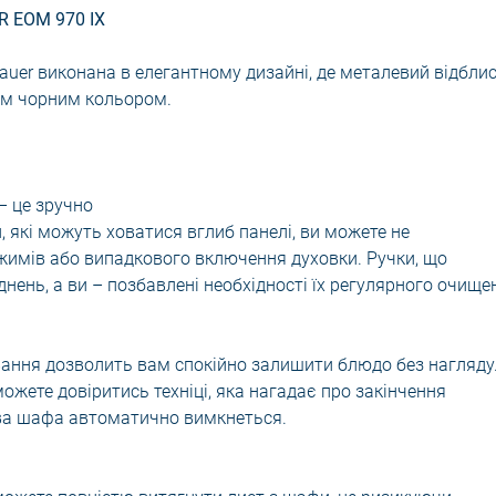
 EOM 970 IX
auer виконана в елегантному дизайні, де металевий відбли
им чорним кольором.
– це зручно
які можуть ховатися вглиб панелі, ви можете не
имів або випадкового включення духовки. Ручки, що
нень, а ви – позбавлені необхідності їх регулярного очище
ання дозволить вам спокійно залишити блюдо без нагляду
жете довіритись техніці, яка нагадає про закінчення
ова шафа автоматично вимкнеться.