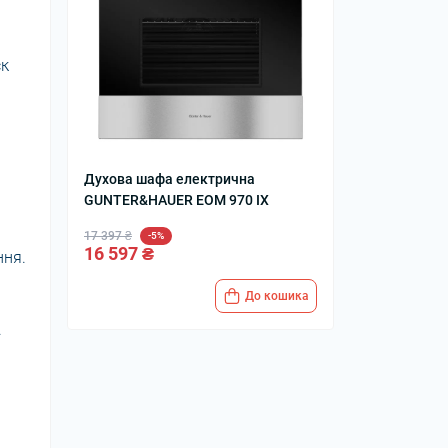
ск
Духова шафа електрична
GUNTER&HAUER EOM 970 IX
17 397 ₴
-5%
16 597 ₴
ння.
До кошика
.