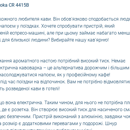
oka CR 4415B
кожного любителя кави. Він обов'язково сподобається люд
напоєм у поїздках. Хочете спробувати пристрій, який
леній еспресо-машині, але при цьому займає набагато менш
к для близької людини? Вибирайте нашу кав'ярню!
мання ароматного настою потрібний високий тиск. Немає
ектрична кавоварка – це альтернатива дорожчим і більшим
насолоджуватися напоєм, як у професійному кафе!
під час поїздки на відпочинок. Вам не потрібно відмовляти
ть розведеної кави в готелі!
о вона електрична. Таким чином, для нього не потрібна пл
, де є розетка. Він створює високий тиск для насиченого см
цес безпечним. Пристрій виконаний з алюмінію, завдяки чо
та розмір є додатковими перевагами у подорожі. Шнур