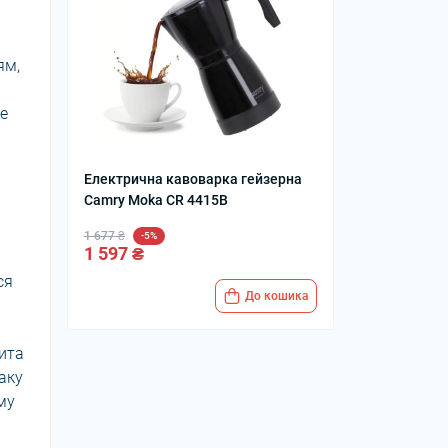
ям,
е
Електрична кавоварка гейзерна
Camry Moka CR 4415B
1 677 ₴
-5%
1 597 ₴
ся
До кошика
ита
аку
му