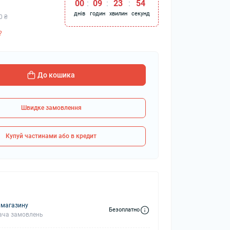
00
:
09
:
23
:
53
днів
годин
хвилин
секунд
0 ₴
?
колонки
Мікрофони
 колонки
До кошика
Швидке замовлення
Купуй частинами або в кредит
 магазину
Безоплатно
ача замовлень