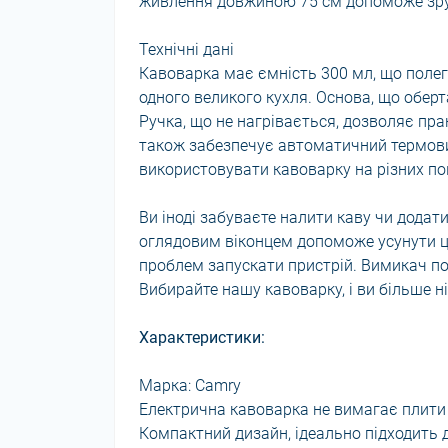
живлення довжиною 75 см допоможе зруч
Технічні дані
Кавоварка має ємність 300 мл, що поле
одного великого кухля. Основа, що оберта
Ручка, що не нагрівається, дозволяє пра
також забезпечує автоматичний термовим
використовувати кавоварку на різних по
Ви іноді забуваєте налити каву чи додат
оглядовим віконцем допоможе усунути ц
проблем запускати пристрій. Вимикач п
Вибирайте нашу кавоварку, і ви більше 
Характеристики:
Марка: Camry
Електрична кавоварка не вимагає плити
Компактний дизайн, ідеально підходить