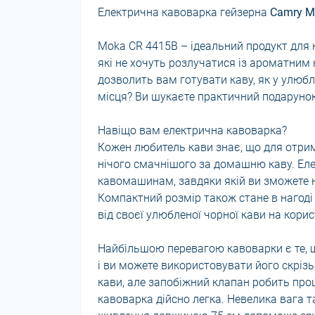
Електрична кавоварка гейзерна
Camry M
Moka CR 4415B – ідеальний продукт для 
які не хочуть розлучатися із ароматним 
дозволить вам готувати каву, як у улюб
місця? Ви шукаєте практичний подаруно
Навіщо вам електрична кавоварка?
Кожен любитель кави знає, що для отри
нічого смачнішого за домашню каву. Ел
кавомашинам, завдяки якій ви зможете 
Компактний розмір також стане в нагоді 
від своєї улюбленої чорної кави на корис
Найбільшою перевагою кавоварки є те, щ
і ви можете використовувати його скрізь
кави, але запобіжний клапан робить про
кавоварка дійсно легка. Невелика вага 