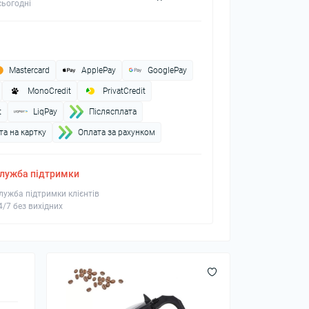
ьогодні
Mastercard
ApplePay
GooglePay
MonoCredit
PrivatCredit
t
LiqPay
Пiслясплата
а на картку
Оплата за рахунком
лужба підтримки
лужба підтримки клієнтів
4/7 без вихідних