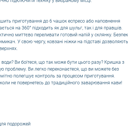
но підключити техніку у вибраному місці.
гшить приготування до 6 чашок еспресо або наповнення
ється на 360° підходить як для шульг, так і для правшів.
ктично миттєво переливати готовий напій у склянку. Безпе
икач. У свою чергу, ковзані ніжки на підставі дозволяют
верхнях.
и води? Ви боїтеся, що так може бути цього разу? Кришка з
ю проблему. Ви легко переконаєтеся, що ви можете без
омітно полегшує контроль за процесом приготування.
ніколи не повернетесь до традиційного заварювання кави!
 для подорожей