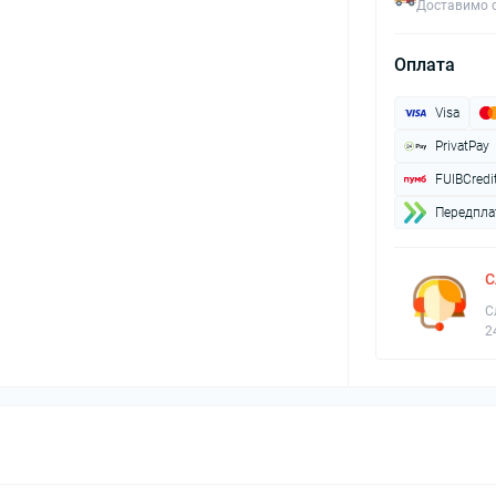
Доставимо с
Оплата
Visa
PrivatPay
FUIBCredi
Передплат
С
С
2