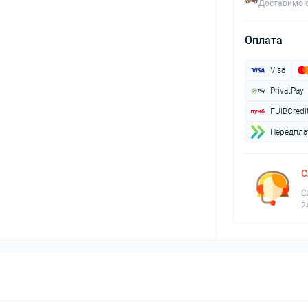
Доставимо с
Оплата
Visa
PrivatPay
FUIBCredi
Передплат
С
С
2