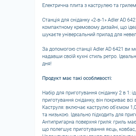
Електрична плита з каструлею та грилем 
Станція для сніданку «2-в-1» Adler AD 64
компактному кремовому дизайні, що ідеал
шукаєте універсальний прилад для невели
За допомогою станції Adler AD 6421 ви м
надавши своїй кухні стиль ретро. Ідеаль
дня!
Продукт має такі особливості:
Набір для приготування сніданку 2 в 1: 
приготування сніданку, він покриває всі
Каструля: включає каструлю об'ємом 1,0
та низькою. Ідеально підходить для приг
Антипригарна поверхня гриля: гриль має
що полегшує приготування яєць, ковбас, 