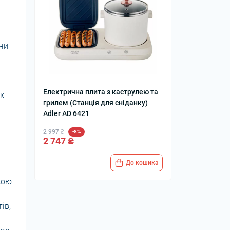
 чи
Електрична плита з каструлею та
ок
грилем (Станція для сніданку)
Adler AD 6421
2 997 ₴
-8%
2 747 ₴
До кошика
кою
ів,