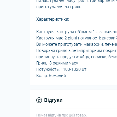
Налаштування часу гриля: три варіанти ч
приготування на грилі.
Характеристики:
Каструля: каструля об'ємом 1 л зі скля
Каструля має 2 рівні потужності: високи
Ви можете приготувати макарони, печеня,
Поверхня гриля з антипригарним покритт
прилипнуть продукти: яйця, сосиски, беко
Гриль: 3 режими часу
Потужність: 1100-1320 Вт
Колір: Бежевий
Відгуки
Немає відгуків про цей товар.