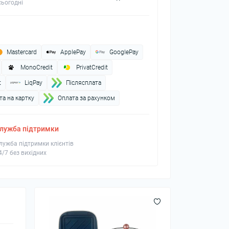
ьогодні
Mastercard
ApplePay
GooglePay
MonoCredit
PrivatCredit
t
LiqPay
Пiслясплата
а на картку
Оплата за рахунком
лужба підтримки
лужба підтримки клієнтів
4/7 без вихідних