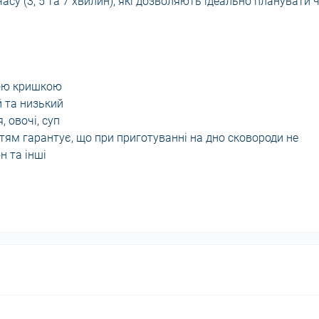
асу (3, 5 та 7 хвилин), які дозволяють ідеально планувати 
ною кришкою
й та низький
 овочі, суп
ям гарантує, що при приготуванні на дно сковороди не
н та інші