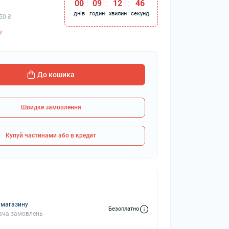
00
:
09
:
12
:
45
днів
годин
хвилин
секунд
50 ₴
?
колонки
Мікрофони
 колонки
До кошика
Швидке замовлення
Купуй частинами або в кредит
 магазину
Безоплатно
ача замовлень