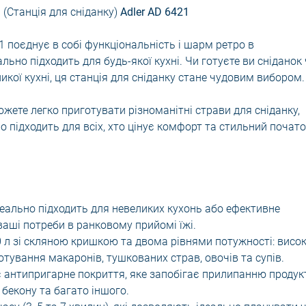
(Станція для сніданку)
Adler AD 6421
21 поєднує в собі функціональність і шарм ретро в
ьно підходить для будь-якої кухні. Чи готуєте ви сніданок
кої кухні, ця станція для сніданку стане чудовим вибором.
ожете легко приготувати різноманітні страви для сніданку,
но підходить для всіх, хто цінує комфорт та стильний почат
ідеально підходить для невеликих кухонь або ефективне
 ваші потреби в ранковому прийомі їжі.
 л зі скляною кришкою та двома рівнями потужності: висо
отування макаронів, тушкованих страв, овочів та супів.
 антипригарне покриття, яке запобігає прилипанню продукт
бекону та багато іншого.