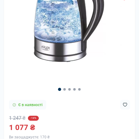
Є в наявності
1 247 ₴
-14%
1 077 ₴
Ви заощаджуєте:
170 ₴