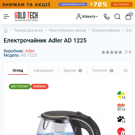
0
Клієнту
Техніка для кухні
Приготування напоїв
Електрочайники
Елек
Електрочайник Adler AD 1225
Виробник:
Adler
0
Модель:
AD 1225
Огляд
Інформація
Відгуки
0
Питання
0
Обмін
БЕСТСЕЛЕР
ЗНИЖКА
12
12
12
12