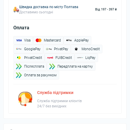
Швидка доставка по місту Полтава
Від 197 - 397 ₴
Доставимо сьогодні
Оплата
Visa
Mastercard
ApplePay
GooglePay
PrivatPay
MonoCredit
PrivatCredit
FUIBCredit
LiqPay
Пiслясплата
Передплата на картку
Оплата за рахунком
Служба підтримки
Служба підтримки клієнтів
24/7 без вихідних