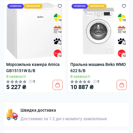
НОВИНКА
ВЖИВАНИЙ
НОВИНКА
ВЖИВАНИЙ
12
12
12
12
12
12
12
12
Морозильна камера Amica
Пральна машина Beko WMO
GB15151W Б/В
622 Б/В
В наявності
В наявності
0
0
5 227 ₴
10 887 ₴
Швидка доставка
Доставимо за 1-2 дні з моменту замовлення