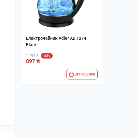
Електрочайник Adler AD 1274
Black
1 197 ₴
-25%
897 ₴
До кошика