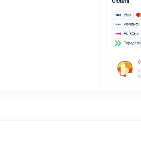
Оплата
Visa
PrivatPay
FUIBCredi
Передплат
С
С
2