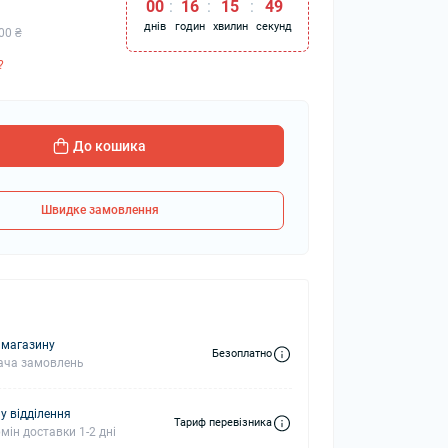
00
:
16
:
15
:
48
днів
годин
хвилин
секунд
00 ₴
?
колонки
Мікрофони
 колонки
До кошика
Швидке замовлення
 магазину
Безоплатно
ача замовлень
у відділення
Тариф перевізника
мін доставки 1-2 дні