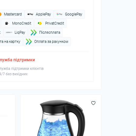
Mastercard
ApplePay
GooglePay
MonoCredit
PrivatCredit
t
LiqPay
Пiслясплата
а на картку
Оплата за рахунком
лужба підтримки
лужба підтримки клієнтів
4/7 без вихідних