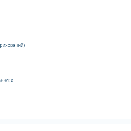
прихований)
ння: є