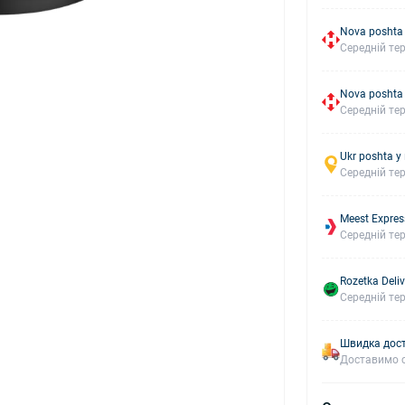
Nova poshta
Середній тер
Nova poshta
Середній тер
Ukr poshta у
Середній тер
Meest Expres
Середній тер
Rozetka Deliv
Середній тер
Швидка дост
Доставимо с