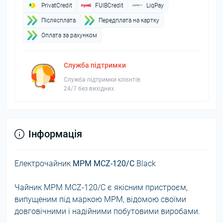
PrivatCredit
FUIBCredit
LiqPay
Пiслясплата
Передплата на картку
Оплата за рахунком
Служба підтримки
Служба підтримки клієнтів
24/7 без вихідних
Інформація
Електрочайник
MPM MCZ-120/C
Black
Чайник MPM MCZ-120/C є якісним пристроєм,
випущеним під маркою MPM, відомою своїми
довговічними і надійними побутовими виробами.