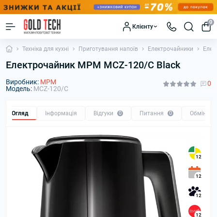
0
Клієнту
Техніка для кухні
Приготування напоїв
Електрочайники
Елек
Електрочайник MPM MCZ-120/C Black
Виробник:
MPM
0
Модель:
MCZ-120/C
Огляд
Інформація
Відгуки
0
Питання
0
Обмін та
12
12
12
12