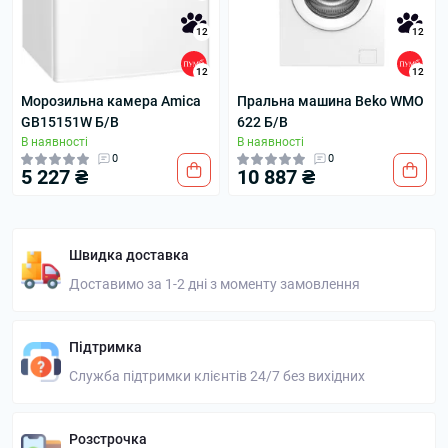
12
12
12
12
Морозильна камера Amica
Пральна машина Beko WMO
GB15151W Б/В
622 Б/В
В наявності
В наявності
0
0
5 227 ₴
10 887 ₴
Швидка доставка
Доставимо за 1-2 дні з моменту замовлення
Підтримка
Служба підтримки клієнтів 24/7 без вихідних
Розстрочка