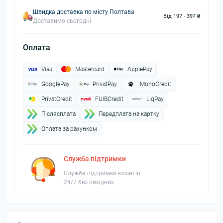
Швидка доставка по місту Полтава
Від 197 - 397 ₴
Доставимо сьогодні
Оплата
Visa
Mastercard
ApplePay
GooglePay
PrivatPay
MonoCredit
PrivatCredit
FUIBCredit
LiqPay
Пiслясплата
Передплата на картку
Оплата за рахунком
Служба підтримки
Служба підтримки клієнтів
24/7 без вихідних