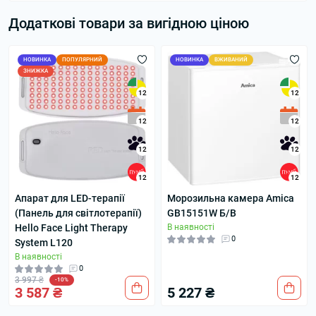
Додаткові товари за вигідною ціною
НОВИНКА
ПОПУЛЯРНИЙ
НОВИНКА
ВЖИВАНИЙ
ЗНИЖКА
12
12
12
12
12
12
12
12
Апарат для LED-терапії
Морозильна камера Amica
(Панель для світлотерапії)
GB15151W Б/В
Hello Face Light Therapy
В наявності
0
System L120
В наявності
0
3 997 ₴
-10%
3 587 ₴
5 227 ₴