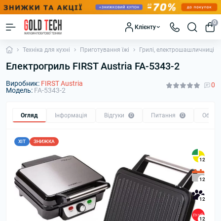
0
Клієнту
Техніка для кухні
Приготування їжі
Грилі, електрошашличниці
Електрогриль FIRST Austria FA-5343-2
Виробник:
FIRST Austria
0
Модель:
FA-5343-2
Огляд
Інформація
Відгуки
0
Питання
0
Обмін
ХІТ
ЗНИЖКА
12
12
12
12