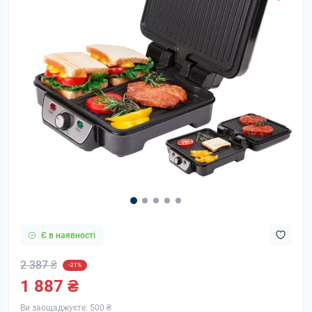
Є в наявності
2 387 ₴
-21%
1 887 ₴
Ви заощаджуєте:
500 ₴