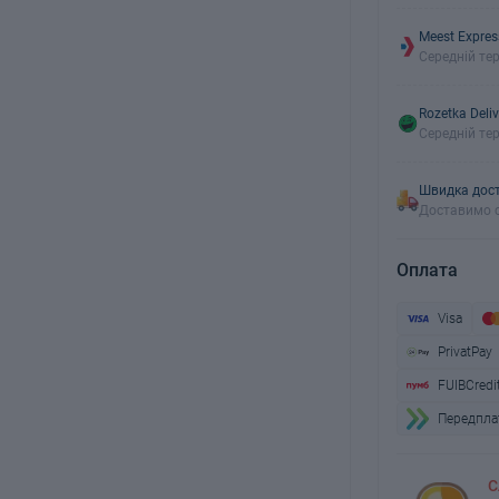
Meest Expres
Середній тер
Rozetka Deliv
Середній тер
Швидка дост
Доставимо с
Оплата
Visa
PrivatPay
FUIBCredi
Передплат
С