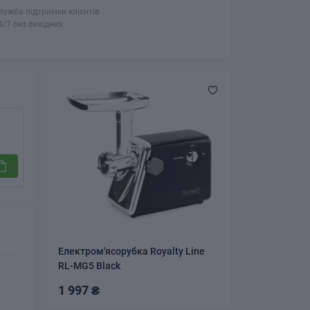
лужба підтримки клієнтів
4/7 без вихідних
Електром'ясорубка Royalty Line
RL-MG5 Black
1 997 ₴