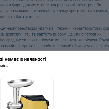
римати фарш для виготовлення різноманітних страв. За
, стало можливо не виходячи з дому приготувати сосиски,
овочі та багато іншого!
шу чергу звертаємо увагу на її технічні характеристики, кр
а, довговічність та вартість виробу. Одним із головних
езпосередньо залежить продуктивність техніки. Модель Royal
і неодмінно здатна переробити великий обсяг м'яса за лічен
зі немає в наявності
аміна
у. Виробники Royalty Line також акцентують увагу на
а решіток, аксесуари виготовлені зі спеціального сплаву
ійність та довговічну службу.