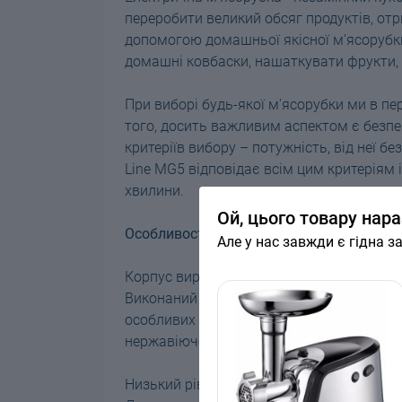
переробити великий обсяг продуктів, от
допомогою домашньої якісної м'ясорубки
домашні ковбаски, нашаткувати фрукти, 
При виборі будь-якої м'ясорубки ми в пер
того, досить важливим аспектом є безпек
критеріїв вибору – потужність, від неї б
Line MG5 відповідає всім цим критеріям 
хвилини.
Ой, цього товару нара
Особливості:
Але у нас завжди є гідна з
Корпус виробу
Виконаний із високоякісного ABS пластик
особливих властивостях сучасних ножів т
нержавіючої сталі, що гарантує їхню над
Низький рівень шуму