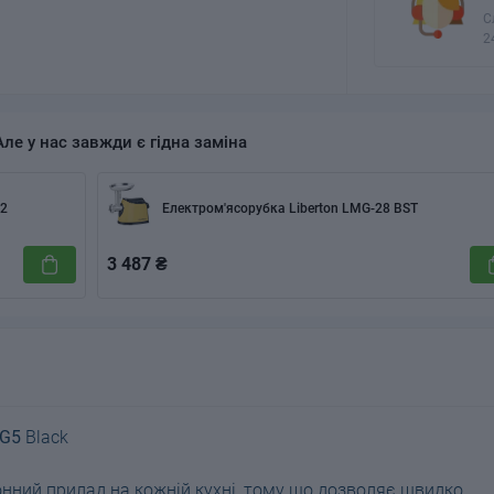
С
2
Але у нас завжди є гідна заміна
.2
Електром'ясорубка Liberton LMG-28 BST
3 487 ₴
MG5
Black
онний прилад на кожній кухні, тому що дозволяє швидко