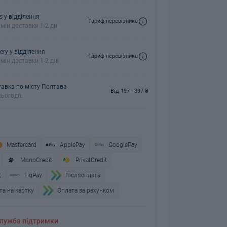
s у відділення
Тариф перевізника
мін доставки 1-2 дні
ery у відділення
Тариф перевізника
мін доставки 1-2 дні
авка по місту Полтава
Від 197 - 397 ₴
ьогодні
Mastercard
ApplePay
GooglePay
MonoCredit
PrivatCredit
t
LiqPay
Пiслясплата
а на картку
Оплата за рахунком
лужба підтримки