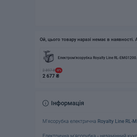
Ой, цього товару наразі немає в наявності. 
Електром'ясорубка Royalty Line RL-EMG1200
2 897 ₴
-8%
2 677 ₴
Інформація
М'ясорубка електрична
Royalty Line RL-
Електрична м'ясорубка - незамінний кух