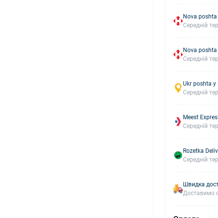
Nova poshta
Середній тер
Nova poshta
Середній тер
Ukr poshta у
Середній тер
Meest Expres
Середній тер
Rozetka Deliv
Середній тер
Швидка дост
Доставимо с