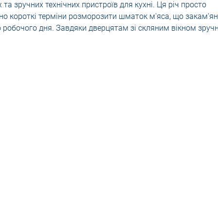
та зручних технічних пристроїв для кухні. Ця річ просто
но короткі терміни розморозити шматок м'яса, що закам'ян
 робочого дня. Завдяки дверцятам зі скляним вікном зруч