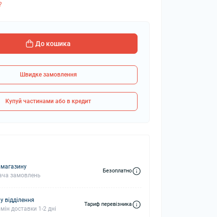
?
колонки
Мікрофони
До кошика
 колонки
Швидке замовлення
Купуй частинами або в кредит
 магазину
Безоплатно
ача замовлень
у відділення
Тариф перевізника
мін доставки 1-2 дні