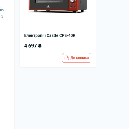
ів,
но
Електропіч Castle CPE-40R
4 697 ₴
До кошика