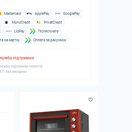
Mastercard
ApplePay
GooglePay
MonoCredit
PrivatCredit
t
LiqPay
Пiслясплата
а на картку
Оплата за рахунком
лужба підтримки
лужба підтримки клієнтів
4/7 без вихідних