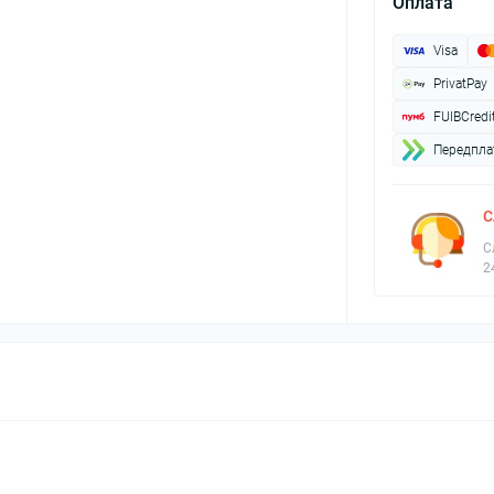
Оплата
Visa
PrivatPay
FUIBCredi
Передплат
С
С
2