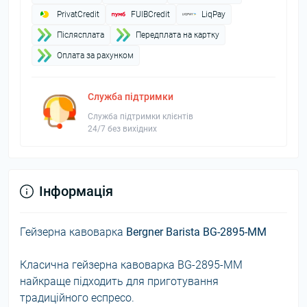
PrivatCredit
FUIBCredit
LiqPay
Пiслясплата
Передплата на картку
Оплата за рахунком
Служба підтримки
Служба підтримки клієнтів
24/7 без вихідних
Інформація
Гейзерна
кавоварка
Bergner Barista BG-2895-MM
Класична гейзерна кавоварка BG-2895-MM
найкраще підходить для приготування
традиційного еспресо.