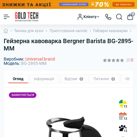
0
Клієнту
Техніка для кухні
Приготування напоїв
Гейзерні кавоварки
Г
Гейзерна кавоварка Bergner Barista BG-2895-
MM
Виробник:
Universal brand
0
Модель:
BG-2895-MM
Огляд
Інформація
Відгуки
0
Питання
0
Обмін
ЗАКІНЧУЄТЬСЯ
12
12
12