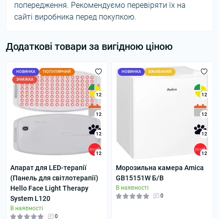
попередження. Рекомендуємо перевіряти їх на
сайті виробника перед покупкою.
Додаткові товари за вигідною ціною
НОВИНКА
ПОПУЛЯРНИЙ
НОВИНКА
ВЖИВАНИЙ
ЗНИЖКА
12
12
12
12
12
12
12
12
Апарат для LED-терапії
Морозильна камера Amica
(Панель для світлотерапії)
GB15151W Б/В
Hello Face Light Therapy
В наявності
0
System L120
В наявності
0