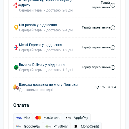
Nova poshta кур'єром на обрану
Тариф
адресу
перевізника
Середній термін доставки 2-3 дні
Ukr poshta у відділення
Тариф перевізника
Середній термін доставки 2-4 дні
Meest Express у відділення
Тариф перевізника
Середній термін доставки 1-2 дні
Rozetka Delivery у відділення
Тариф перевізника
Середній термін доставки 1-2 дні
Швидка доставка по місту Полтава
Від 197 - 397 ₴
Доставимо сьогодні
Оплата
Visa
Mastercard
ApplePay
GooglePay
PrivatPay
MonoCredit