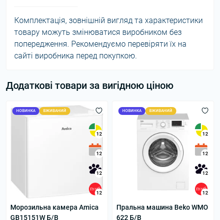
Комплектація, зовнішній вигляд та характеристики
товару можуть змінюватися виробником без
попередження. Рекомендуємо перевіряти їх на
сайті виробника перед покупкою.
Додаткові товари за вигідною ціною
НОВИНКА
ВЖИВАНИЙ
НОВИНКА
ВЖИВАНИЙ
12
12
12
12
12
12
12
12
Морозильна камера Amica
Пральна машина Beko WMO
GB15151W Б/В
622 Б/В