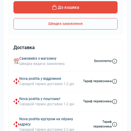
До кошика
Швидке замовлення
Доставка
Самовивіз з магазину
Безоплатно
Швидка видача замовлень
Nova poshta у відділення
Тариф перевізника
Середній термін доставки 1-2 дні
Nova poshta у поштомат
Тариф перевізника
Середній термін доставки 1-2 дні
Nova poshta кур'єром на обрану
Тариф
адресу
перевізника
Середній термін доставки 2-3 дні