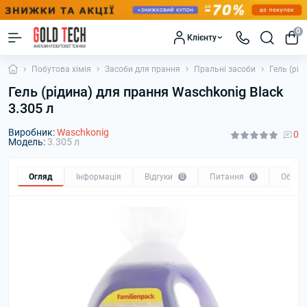
0
Клієнту
Побутова хімія
Засоби для прання
Пральні засоби
Гель (рід
Гель (рідина) для прання Waschkonig Black
3.305 л
Виробник:
Waschkonig
0
Модель:
3.305 л
Огляд
Інформація
Відгуки
0
Питання
0
Обмін