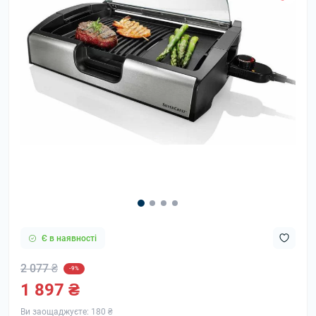
Є в наявності
2 077 ₴
-9%
1 897 ₴
Ви заощаджуєте:
180 ₴