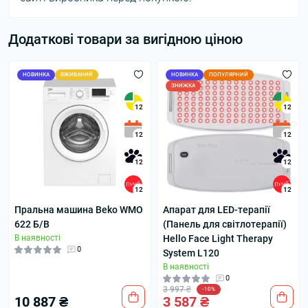
Додаткові товари за вигідною ціною
НОВИНКА
ВЖИВАНИЙ
НОВИНКА
ПОПУЛЯРНИЙ
ЗНИЖКА
12
12
12
12
12
12
12
12
Пральна машина Beko WMO
Апарат для LED-терапії
622 Б/В
(Панель для світлотерапії)
В наявності
Hello Face Light Therapy
0
System L120
В наявності
0
3 997 ₴
-10%
10 887 ₴
3 587 ₴