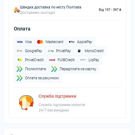
Швидка доставка по місту Полтава
Від 197 - 397 ₴
Доставимо сьогодні
Оплата
Visa
Mastercard
ApplePay
GooglePay
PrivatPay
MonoCredit
PrivatCredit
FUIBCredit
LiqPay
Пiслясплата
Передплата на картку
Оплата за рахунком
Служба підтримки
Служба підтримки клієнтів
24/7 без вихідних