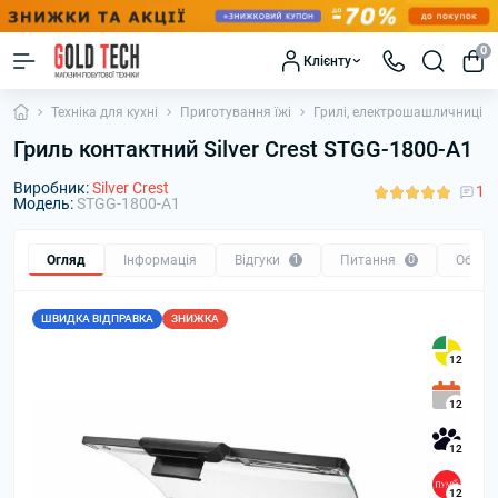
0
Клієнту
Техніка для кухні
Приготування їжі
Грилі, електрошашличниці
​Гриль контактний Silver Crest STGG-1800-A1
Виробник:
Silver Crest
1
Модель:
STGG-1800-A1
Огляд
Інформація
Відгуки
1
Питання
0
Обмін
ШВИДКА ВІДПРАВКА
ЗНИЖКА
12
12
12
12