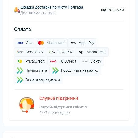
Швидка доставка по місту Полтава
Від 197 - 397 ₴
Доставимо сьогодні
Оплата
Visa
Mastercard
ApplePay
GooglePay
PrivatPay
MonoCredit
PrivatCredit
FUIBCredit
LiqPay
Пiслясплата
Передплата на картку
Оплата за рахунком
Служба підтримки
Служба підтримки клієнтів
24/7 без вихідних