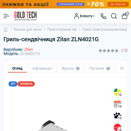
0
Клієнту
Техніка для кухні
Приготування їжі
Грилі, електрошашличниці
Гриль-сендвічниця Zilan ZLN4021G
Виробник:
Zilan
0
Модель:
ZLN4021G
Огляд
Інформація
Відгуки
0
Питання
0
Обмін
ХІТ
ЗНИЖКА
12
12
12
12