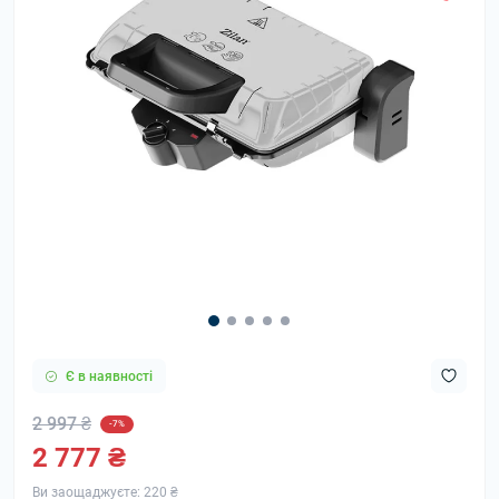
Є в наявності
2 997 ₴
-7%
2 777 ₴
Ви заощаджуєте:
220 ₴