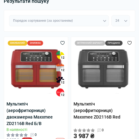
Результати пошуку
ВЖИВАНИЙ
ЗНИЖКА
ВІТРИННИЙ ВАРІАНТ
ПРОДАНО
12
12
12
12
Мультипіч
Мультипіч
(аерофритюрниця)
(аерофритюрниця)
двокамерна Maxxmee
Maxxmee ZD2116B Red
ZD2116B Red Б/В
В наявності
0
3 987 ₴
0