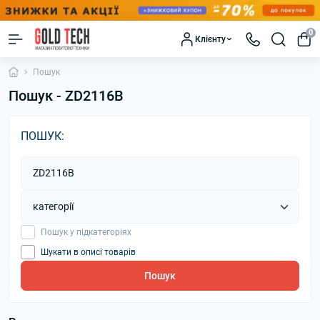
0
Клієнту
Пошук
Пошук - ZD2116B
ПОШУК:
Пошук у підкатегоріях
Шукати в описі товарів
Пошук